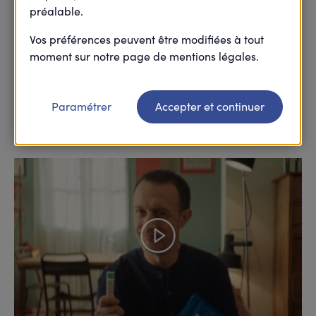
préalable.
Vos préférences peuvent être modifiées à tout
moment sur notre page de mentions légales.
Avec l’Éco-santé, Harmonie Mutuelle propose à
chacun d’agir sur sa santé et celle des autres.
Paramétrer
Accepter et continuer