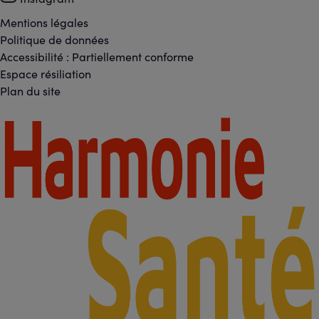
-
Réseaux
Mentions légales
Footer
Politique de données
sociaux
Accessibilité : Partiellement conforme
-
Espace résiliation
Liens
Plan du site
légaux
Footer
-
Partenaires