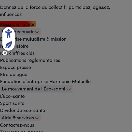
Donnez de la force au collectif : participez, agissez,
influencez
Passez à l’action
Nous découvrir
Footer
Entreprise mutualiste à mission
Notre histoire
-
Nos chiffres clés
Menu
Publications règlementaires
Espace presse
principal
Être délégué
Fondation d’entreprise Harmonie Mutuelle
Le mouvement de l'Éco-santé
L’Éco-santé
Sport santé
Dividende Éco-santé
Aide & services
Contactez-nous
Trouvez une agence