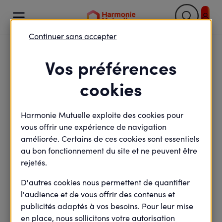

Continuer sans accepter
Retour

Vos préférences
Ensemble vers l’Éco-
cookies
santé : agissons plus
Harmonie Mutuelle exploite des cookies pour
tôt, plus vite et
vous offrir une expérience de navigation
autrement sur notre
améliorée. Certains de ces cookies sont essentiels
au bon fonctionnement du site et ne peuvent être
santé
rejetés.
D'autres cookies nous permettent de quantifier
l'audience et de vous offrir des contenus et
publicités adaptés à vos besoins. Pour leur mise
minute(s) de lecture
8
min de lecture
en place, nous sollicitons votre autorisation
Mis à jour le
5 mars 2026