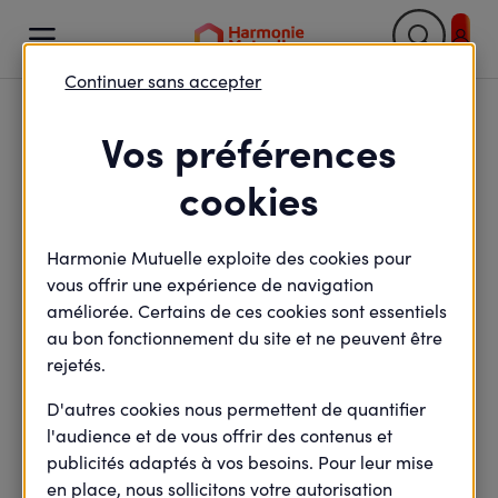

Continuer sans accepter
Retour

Vos préférences
Ensemble vers l’Éco-
cookies
santé : agissons plus
Harmonie Mutuelle exploite des cookies pour
tôt, plus vite et
vous offrir une expérience de navigation
autrement sur notre
améliorée. Certains de ces cookies sont essentiels
au bon fonctionnement du site et ne peuvent être
santé
rejetés.
D'autres cookies nous permettent de quantifier
l'audience et de vous offrir des contenus et
publicités adaptés à vos besoins. Pour leur mise
minute(s) de lecture
8
min de lecture
en place, nous sollicitons votre autorisation
Mis à jour le
5 mars 2026