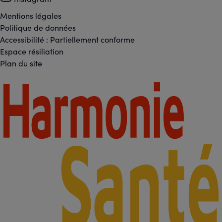
-
Réseaux
Mentions légales
Footer
Politique de données
sociaux
Accessibilité : Partiellement conforme
-
Espace résiliation
Liens
Plan du site
légaux
Footer
-
Partenaires