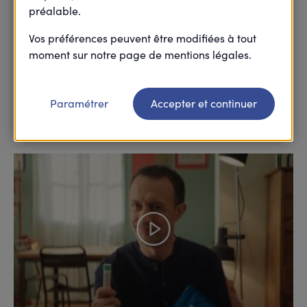
préalable.
Vos préférences peuvent être modifiées à tout
moment sur notre page de mentions légales.
Avec l’Éco-santé, Harmonie Mutuelle propose à
chacun d’agir sur sa santé et celle des autres.
Paramétrer
Accepter et continuer