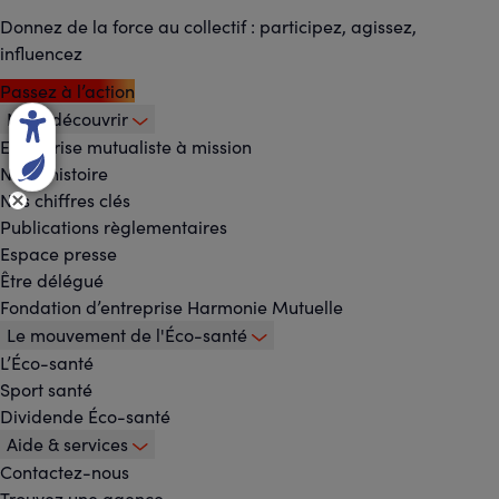
Donnez de la force au collectif : participez, agissez,
influencez
Passez à l’action
Nous découvrir
Footer
Entreprise mutualiste à mission
Notre histoire
-
Nos chiffres clés
Menu
Publications règlementaires
Espace presse
principal
Être délégué
Fondation d’entreprise Harmonie Mutuelle
Le mouvement de l'Éco-santé
L’Éco-santé
Sport santé
Dividende Éco-santé
Aide & services
Contactez-nous
Trouvez une agence