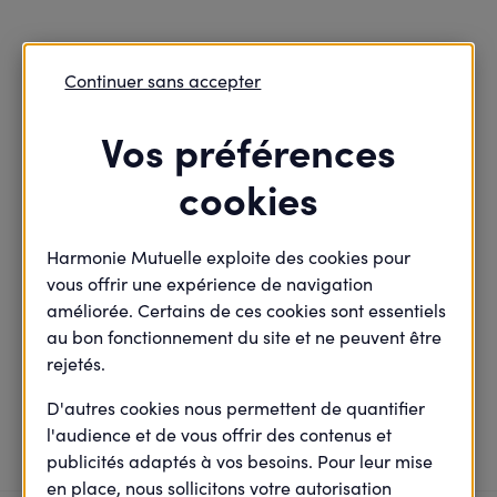
Continuer sans accepter
Retour
Modifier


Vos préférences
cookies
Trouvons ensemble vos
solutions
Harmonie Mutuelle exploite des cookies pour
vous offrir une expérience de navigation
améliorée. Certains de ces cookies sont essentiels
obtenir des informations sur Harmonie
au bon fonctionnement du site et ne peuvent être
Mutuelle
rejetés.
D'autres cookies nous permettent de quantifier
1 solutions
Nous avons trouvé
l'audience et de vous offrir des contenus et
publicités adaptés à vos besoins. Pour leur mise
en place, nous sollicitons votre autorisation