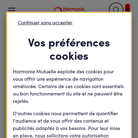

Continuer sans accepter
Retour

Vos préférences
Fondation d'entreprise
cookies
Harmonie Mutuelle
Harmonie Mutuelle exploite des cookies pour
vous offrir une expérience de navigation
améliorée. Certains de ces cookies sont essentiels
minute(s) de lecture
au bon fonctionnement du site et ne peuvent être
5
min de lecture
Mis à jour le
6 juillet 2026
rejetés.
D'autres cookies nous permettent de quantifier
l'audience et de vous offrir des contenus et
La Fondation d’entreprise Harmonie Mutuelle a
publicités adaptés à vos besoins. Pour leur mise
pour objet de développer la capacité d’action
en place, nous sollicitons votre autorisation