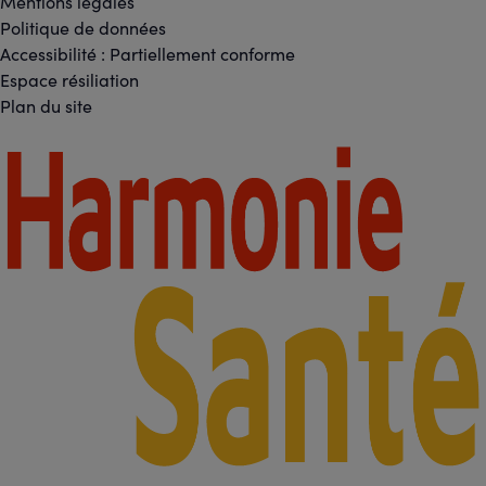
Réseaux
Mentions légales
Footer
Politique de données
sociaux
Accessibilité : Partiellement conforme
-
Espace résiliation
Liens
Plan du site
légaux
Footer
-
Partenaires