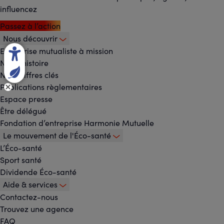
influencez
Passez à l’action
Nous découvrir
Footer
Entreprise mutualiste à mission
Notre histoire
-
Nos chiffres clés
Menu
Publications règlementaires
Espace presse
principal
Être délégué
Fondation d’entreprise Harmonie Mutuelle
Le mouvement de l'Éco-santé
L’Éco-santé
Sport santé
Dividende Éco-santé
Aide & services
Contactez-nous
Trouvez une agence
FAQ