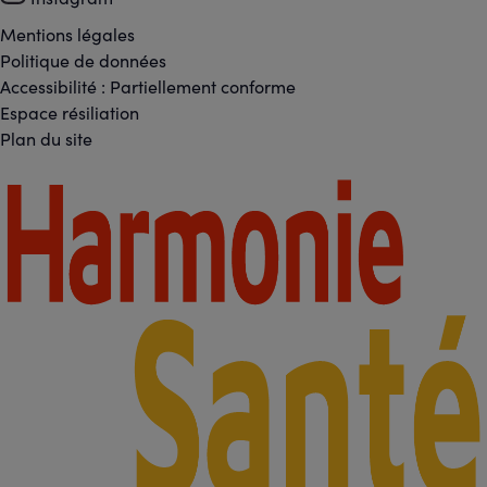
-
Réseaux
Mentions légales
Footer
Politique de données
sociaux
Accessibilité : Partiellement conforme
-
Espace résiliation
Liens
Plan du site
légaux
Footer
-
Partenaires