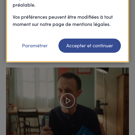
préalable.
Vos préférences peuvent être modifiées à tout
moment sur notre page de mentions légales.
Avec l’Éco-santé, Harmonie Mutuelle propose à
chacun d’agir sur sa santé et celle des autres.
Paramétrer
Accepter et continuer