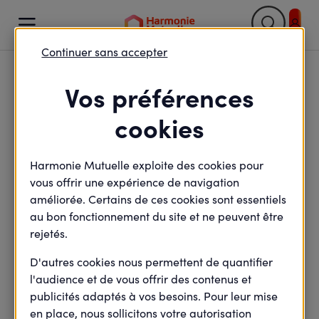

Continuer sans accepter
Retour

Vos préférences
Ensemble vers l’Éco-
cookies
santé : agissons plus
Harmonie Mutuelle exploite des cookies pour
tôt, plus vite et
vous offrir une expérience de navigation
autrement sur notre
améliorée. Certains de ces cookies sont essentiels
au bon fonctionnement du site et ne peuvent être
santé
rejetés.
D'autres cookies nous permettent de quantifier
l'audience et de vous offrir des contenus et
publicités adaptés à vos besoins. Pour leur mise
minute(s) de lecture
8
min de lecture
en place, nous sollicitons votre autorisation
Mis à jour le
5 mars 2026