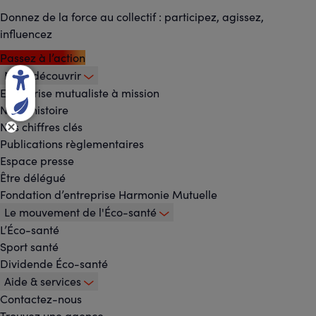
Donnez de la force au collectif : participez, agissez,
influencez
Passez à l’action
Nous découvrir
Footer
Entreprise mutualiste à mission
Notre histoire
-
Nos chiffres clés
Menu
Publications règlementaires
Espace presse
principal
Être délégué
Fondation d’entreprise Harmonie Mutuelle
Le mouvement de l'Éco-santé
L’Éco-santé
Sport santé
Dividende Éco-santé
Aide & services
Contactez-nous
Trouvez une agence