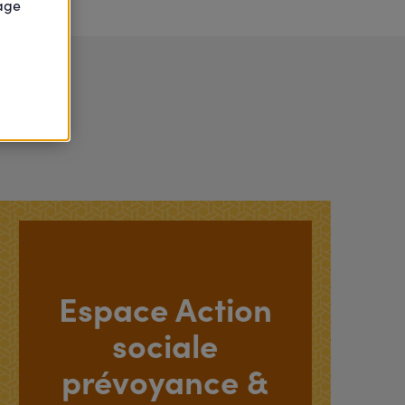
page
Espace Action
sociale
prévoyance &