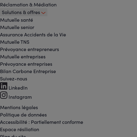
Réclamation & Médiation
Solutions & offres
Mutuelle santé
Mutuelle senior
Assurance Accidents de la Vie
Mutuelle TNS
Prévoyance entrepreneurs
Mutuelle entreprises
Prévoyance entreprises
Bilan Carbone Entreprise
Suivez-nous
Footer
LinkedIn
Instagram
-
Mentions légales
Footer
Réseaux
Politique de données
Accessibilité : Partiellement conforme
-
Espace résiliation
sociaux
Plan du site