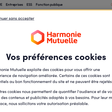
PE
Entreprises
ESS
Fonction publique
nuer sans accepter
éficiaires
A propos
rsonnels ESS pour les employeurs
Vos préférences cookies
ersonnels ESS
onie Mutuelle exploite des cookies pour vous offrir une
rs
rience de navigation améliorée. Certains de ces cookies sont
tiels au bon fonctionnement du site et ne peuvent être rejetés
tres cookies nous permettent de quantifier l'audience et de v
r des contenus et publicités adaptés à vos besoins. Pour leur m
ace, nous sollicitons votre autorisation préalable.