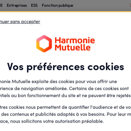
PE
Entreprises
ESS
Fonction publique
S'engager
Construire une
Nous
nuer sans accepter
auprès des
société
té
rejoindre
entreprises
solidaire
Observatoire santé
’engager auprès des entreprises
Vos préférences cookies
ire santé
onie Mutuelle exploite des cookies pour vous offrir une
rience de navigation améliorée. Certains de ces cookies sont
tiels au bon fonctionnement du site et ne peuvent être rejetés
oice – Harmonie Mutuelle a pour vocation de révéler l'évoluti
évalue le niveau de corrélation entre comportements individuel
tres cookies nous permettent de quantifier l'audience et de v
r des contenus et publicités adaptés à vos besoins. Pour leur m
ace, nous sollicitons votre autorisation préalable.