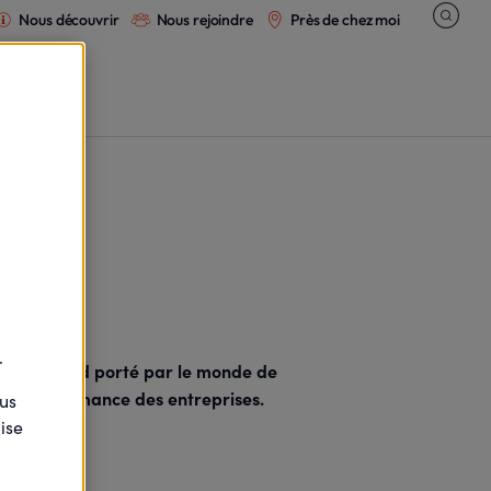
Nous découvrir
Nous rejoindre
Près de chez moi
.
on du regard porté par le monde de
s et performance des entreprises.
ous
ise