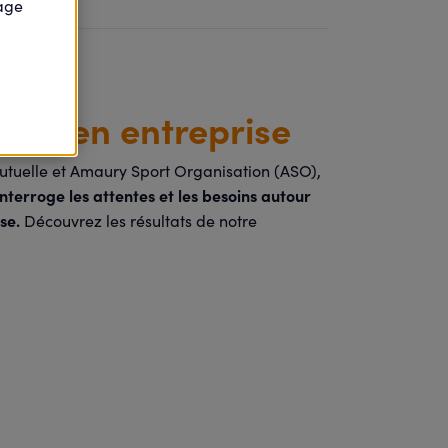
page
ort en entreprise
tuelle et Amaury Sport Organisation (ASO),
terroge les attentes et les besoins autour
ise.
Découvrez les résultats de notre