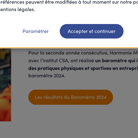
préférences peuvent être modifiées à tout moment sur notre 
entions légales.
Paramétrer
Accepter et continuer
Baromètre 2024 du sp
Pour la seconde année consécutive, Harmonie Mu
un baromètre qui in
avec l’institut CSA, ont réalisé
des pratiques physiques et sportives en entrepr
baromètre 2024.
Les résultats du Baromètre 2024