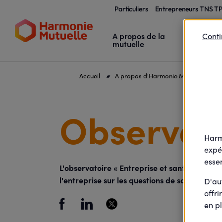
Particuliers
Entrepreneurs TNS T
A propos de la
Agir pour
Conti
mutuelle
votre san
Accueil
A propos d'Harmonie Mutuelle
S
Observato
Harm
expé
essen
L'observatoire « Entreprise et santé » Viav
l'entreprise sur les questions de santé. Il 
D'au
offri
en pl