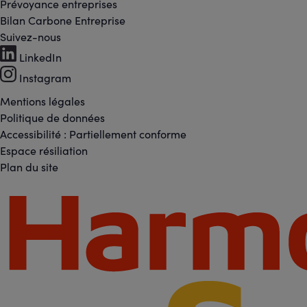
Prévoyance entreprises
Bilan Carbone Entreprise
Suivez-nous
Footer
LinkedIn
Instagram
-
Mentions légales
Footer
Réseaux
Politique de données
Accessibilité : Partiellement conforme
-
Espace résiliation
sociaux
Plan du site
Liens
Footer
légaux
-
Partenaires