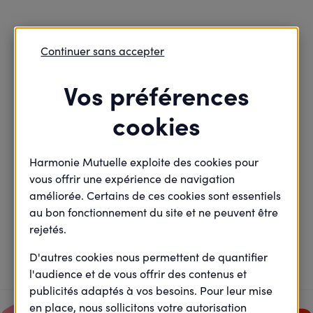
Continuer sans accepter
Retour
Modifier


Vos préférences
cookies
Trouvons ensemble vos
solutions
Harmonie Mutuelle exploite des cookies pour
vous offrir une expérience de navigation
améliorée. Certains de ces cookies sont essentiels
connaître le détail des factures réglées
au bon fonctionnement du site et ne peuvent être
rejetés.
1 solutions
Nous avons trouvé
D'autres cookies nous permettent de quantifier
l'audience et de vous offrir des contenus et
publicités adaptés à vos besoins. Pour leur mise
en place, nous sollicitons votre autorisation