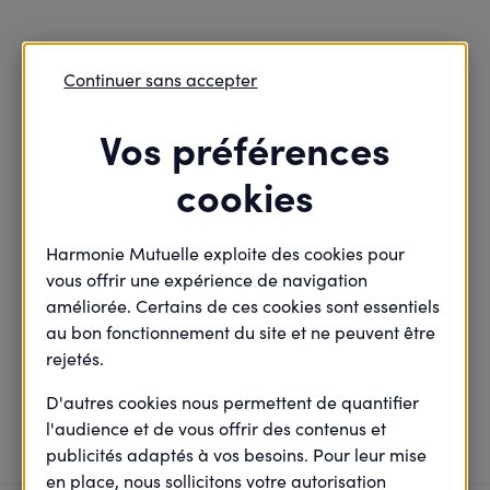
Continuer sans accepter
Retour
Modifier


Vos préférences
cookies
Trouvons ensemble vos
solutions
Harmonie Mutuelle exploite des cookies pour
vous offrir une expérience de navigation
améliorée. Certains de ces cookies sont essentiels
gérer mes informations personnelles
au bon fonctionnement du site et ne peuvent être
(coordonnées, mot de passe)
rejetés.
D'autres cookies nous permettent de quantifier
1 solutions
Nous avons trouvé
l'audience et de vous offrir des contenus et
publicités adaptés à vos besoins. Pour leur mise
en place, nous sollicitons votre autorisation