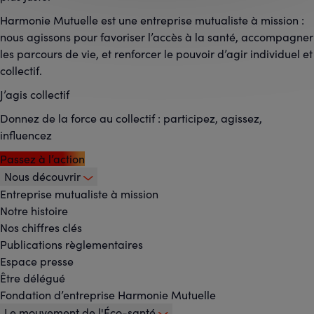
Harmonie Mutuelle est une entreprise mutualiste à mission :
nous agissons pour favoriser l’accès à la santé, accompagner
les parcours de vie, et renforcer le pouvoir d’agir individuel et
collectif.
J’agis collectif
Donnez de la force au collectif : participez, agissez,
influencez
Passez à l’action
Nous découvrir
Footer
Entreprise mutualiste à mission
Notre histoire
-
Nos chiffres clés
Menu
Publications règlementaires
Espace presse
principal
Être délégué
Fondation d’entreprise Harmonie Mutuelle
Le mouvement de l'Éco-santé