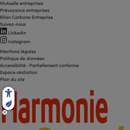
Mutuelle entreprises
Prévoyance entreprises
Bilan Carbone Entreprise
Suivez-nous
Footer
LinkedIn
-
Instagram
Réseaux
Mentions légales
Footer
Politique de données
sociaux
Accessibilité : Partiellement conforme
-
Espace résiliation
Liens
Plan du site
légaux
Footer
-
Partenaires