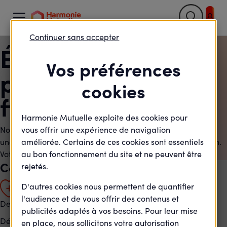

Continuer sans accepter
Éco-santé et
Vos préférences
protection
cookies
financière
Harmonie Mutuelle exploite des cookies pour
Notre mission : au-delà des remboursements, vous assurer
vous offrir une expérience de navigation
une santé durable et une protection financière au quotidien.
améliorée. Certains de ces cookies sont essentiels
Votre protection commence ici
au bon fonctionnement du site et ne peuvent être
Complémentaire santé particuliers
rejetés.
D'autres cookies nous permettent de quantifier
l'audience et de vous offrir des contenus et
Devis gratuit sans-engagement
publicités adaptés à vos besoins. Pour leur mise
Découvrir l’offre
Faire un devis
(ouvre
en place, nous sollicitons votre autorisation