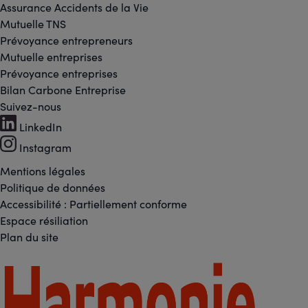
Assurance Accidents de la Vie
Mutuelle TNS
Prévoyance entrepreneurs
Mutuelle entreprises
Prévoyance entreprises
Bilan Carbone Entreprise
Suivez-nous
Footer
LinkedIn
-
Instagram
Réseaux
Mentions légales
Footer
Politique de données
sociaux
Accessibilité : Partiellement conforme
-
Espace résiliation
Liens
Plan du site
légaux
Footer
-