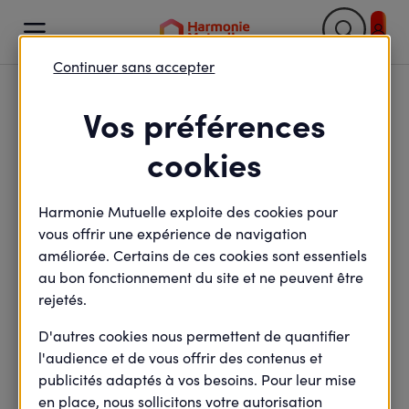

Continuer sans accepter
Retour

Vos préférences
Prime de Partage de la
cookies
Valeur : l'essentiel pour
Harmonie Mutuelle exploite des cookies pour
la mettre en place
vous offrir une expérience de navigation
améliorée. Certains de ces cookies sont essentiels
au bon fonctionnement du site et ne peuvent être
rejetés.
minute(s) de lecture
3
min de lecture
Mis à jour le
27 février 2025
D'autres cookies nous permettent de quantifier
l'audience et de vous offrir des contenus et
publicités adaptés à vos besoins. Pour leur mise
en place, nous sollicitons votre autorisation