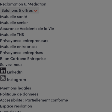
Réclamation & Médiation
Solutions & offres
Mutuelle santé
Mutuelle senior
Assurance Accidents de la Vie
Mutuelle TNS
Prévoyance entrepreneurs
Mutuelle entreprises
Prévoyance entreprises
Bilan Carbone Entreprise
Suivez-nous
Footer
LinkedIn
-
Instagram
Réseaux
Mentions légales
Footer
Politique de données
sociaux
Accessibilité : Partiellement conforme
-
Espace résiliation
Plan du site