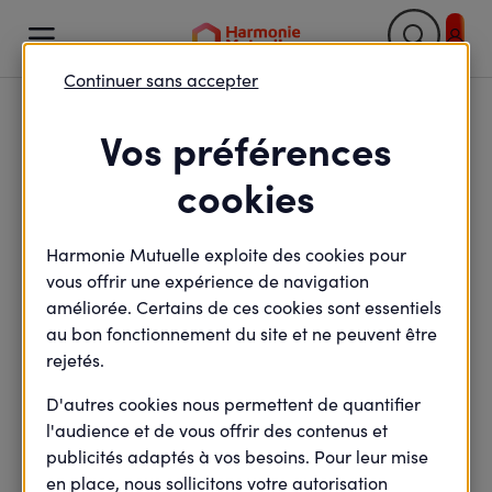

Continuer sans accepter
Retour

Vos préférences
Epargne retraite en
cookies
PACA : un besoin
Harmonie Mutuelle exploite des cookies pour
d'accompagnement
vous offrir une expérience de navigation
face à une inquiétude
améliorée. Certains de ces cookies sont essentiels
au bon fonctionnement du site et ne peuvent être
grandissante
rejetés.
D'autres cookies nous permettent de quantifier
l'audience et de vous offrir des contenus et
publicités adaptés à vos besoins. Pour leur mise
minute(s) de lecture
5
min de lecture
en place, nous sollicitons votre autorisation
Mis à jour le
1 juin 2026