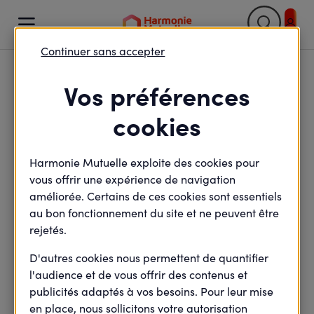

Continuer sans accepter
Retour

Vos préférences
Le tiers payant par le
cookies
conventionnement
Harmonie Mutuelle exploite des cookies pour
UHMS ou réseau
vous offrir une expérience de navigation
améliorée. Certains de ces cookies sont essentiels
au bon fonctionnement du site et ne peuvent être
rejetés.
minute(s) de lecture
2
min de lecture
Mis à jour le
1 mai 2021
D'autres cookies nous permettent de quantifier
l'audience et de vous offrir des contenus et
publicités adaptés à vos besoins. Pour leur mise
en place, nous sollicitons votre autorisation