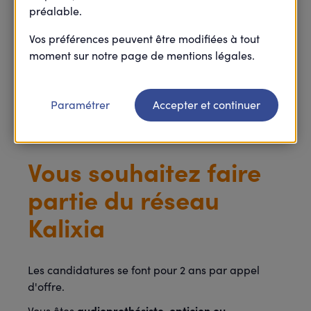
L'Union Harmonie Mutuelles, dûment mandatée à
préalable.
cet effet, vous propose une convention de tiers
payant unique.
Vos préférences peuvent être modifiées à tout
moment sur notre page de mentions légales.
Le réseau de soins Kalixia, ce sont plus de 15 000
professionnels de santé mobilisés pour répondre aux
dentistes
opticiens
besoins de nos adhérents :
,
,
Paramétrer
Accepter et continuer
audio-prothésistes
ostéopathes
,
.
Vous souhaitez faire
partie du réseau
Kalixia
Les candidatures se font pour 2 ans par appel
d'offre.
audioprothésiste, opticien ou
Vous êtes