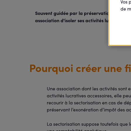
Vos 
de m
Souvent guidée par la préservation du régime
association d'isoler ses activités lucratives
Pourquoi créer une f
Une association dont les activités son
activités lucratives accessoires, elle peu
recourir à la sectorisation en cas de d
préservant l’exonération d’impôt des act
La sectorisation suppose toutefois que 
une comptabilité analytique.