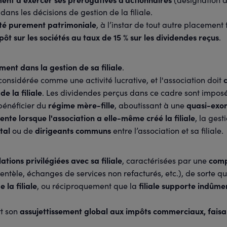
 dans les décisions de gestion de la filiale.
ité purement patrimoniale
, à l’instar de tout autre placement 
mpôt sur les sociétés au taux de 15 % sur les dividendes reçus
.
ment dans la gestion de sa filiale
.
 considérée comme une activité lucrative, et l'association doit
de la filiale
. Les dividendes perçus dans ce cadre sont impos
régime mère-fille
quasi-exo
bénéficier du
, aboutissant à une
uente lorsque l'association a elle-même créé la filiale
, la gest
tal
dirigeants communs
ou de
entre l’association et sa filiale.
lations privilégiées avec sa filiale
comp
, caractérisées par une
lientèle, échanges de services non refacturés, etc.), de sorte q
 la filiale
filiale supporte indûme
, ou réciproquement que la
assujettissement global aux impôts commerciaux, faisant
rt son