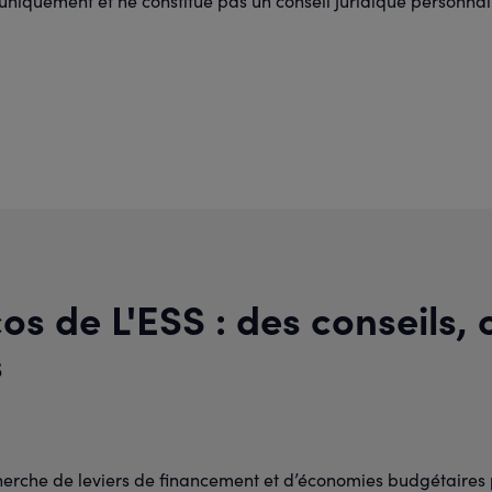
if uniquement et ne constitue pas un conseil juridique personnal
os de L'ESS : des conseils, 
s
cherche de leviers de financement et d’économies budgétaires 