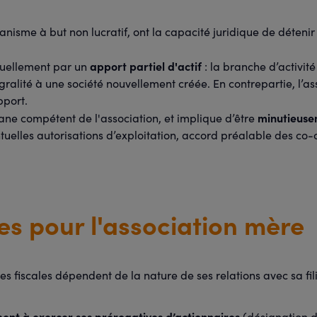
nisme à but non lucratif, ont la capacité juridique de détenir
apport partiel d'actif
ituellement par un
: la branche d’activit
ralité à une société nouvellement créée. En contrepartie, l’asso
pport.
minutieuse
gane compétent de l'association, et implique d’être
elles autorisations d’exploitation, accord préalable des co-co
s pour l'association mère
s fiscales dépendent de la nature de ses relations avec sa filia
ement à exercer ses prérogatives d’actionnaires
(désignation d