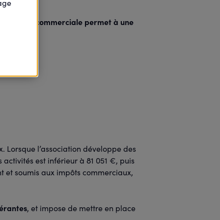
page
e de société commerciale permet à une
x. Lorsque l’association développe des
 activités est inférieur à 81 051 €, puis
ent et soumis aux impôts commerciaux,
dérantes
, et impose de mettre en place