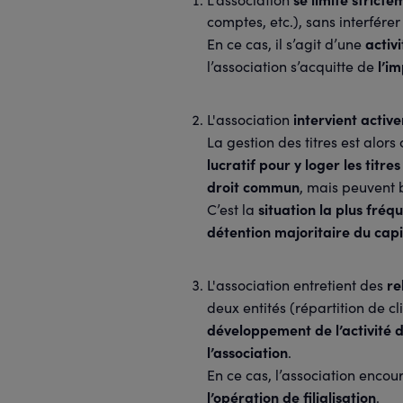
comptes, etc.), sans interférer
activ
En ce cas, il s’agit d’une
l’i
l’association s’acquitte de
intervient active
L'association
La gestion des titres est alors
lucratif pour y loger les titres 
droit commun
, mais peuvent 
situation la plus fréq
C’est la
détention majoritaire du capi
re
L'association entretient des
deux entités (répartition de c
développement de l’activité de
l’association
.
En ce cas, l’association encou
l’opération de filialisation
.