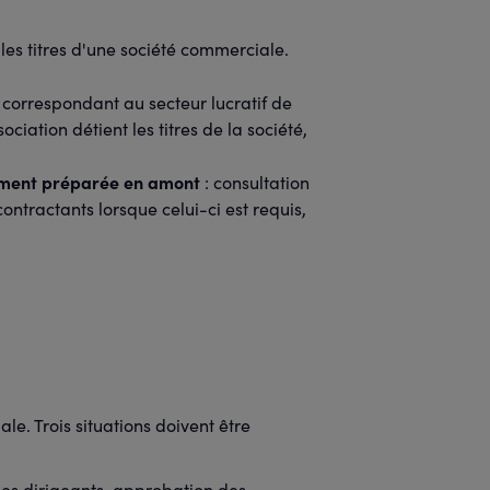
 les titres d'une société commerciale.
é correspondant au secteur lucratif de
ciation détient les titres de la société,
ment préparée en amont
: consultation
ntractants lorsque celui-ci est requis,
le. Trois situations doivent être
es dirigeants, approbation des