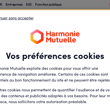
PE
Entreprises
ESS
Fonction publique
nuer sans accepter
éficiaires
A propos
Enjeux et mise en œuvre de la création d’une fili
le ESS
actualites
se en œuvre de la c
Vos préférences cookies
filiale commerciale
onie Mutuelle exploite des cookies pour vous offrir une
rience de navigation améliorée. Certains de ces cookies sont
tiels au bon fonctionnement du site et ne peuvent être rejetés
tres cookies nous permettent de quantifier l'audience et de v
minute(s) de lecture
5
min de lecture
r des contenus et publicités adaptés à vos besoins. Pour leur m
Mis à jour le
2 juin 2026
ace, nous sollicitons votre autorisation préalable.