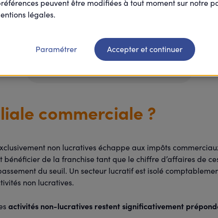
préférences peuvent être modifiées à tout moment sur notre 
entions légales.
 fiscal de l’association, la création d'une filiale sous form
 dans une structure dédiée.
Paramétrer
Accepter et continuer
Inscrivez-vous à la newsletter Les Ecos de L'ESS
iliale commerciale ?
t exclusivement non lucratives échappe aux impôts commerciau
t bénéficier de la franchise tant que le chiffre d’affaires de ces
épassement du seuil. Un secteur lucratif est isolé comptablem
ivités non lucratives.
activités non-lucratives restent significativement prépon
les