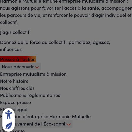
Harmonie Mutuelle est une entreprise mutualiste à mission :
nous agissons pour favoriser l’accès à la santé, accompagner
les parcours de vie, et renforcer le pouvoir d’agir individuel et
collectif.
J’agis collectif
Donnez de la force au collectif : participez, agissez,
influencez
Passez à l’action
Nous découvrir
Footer
Entreprise mutualiste à mission
Notre histoire
-
Nos chiffres clés
Menu
Publications règlementaires
Espace presse
principal
Être délégué
Fondation d’entreprise Harmonie Mutuelle
Le mouvement de l'Éco-santé
L’Éco-santé