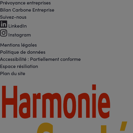
Prévoyance entreprises
Bilan Carbone Entreprise
Suivez-nous
Footer
LinkedIn
-
Instagram
Réseaux
Mentions légales
Footer
Politique de données
sociaux
Accessibilité : Partiellement conforme
-
Espace résiliation
Liens
Plan du site
légaux
Footer
-
Partenaires