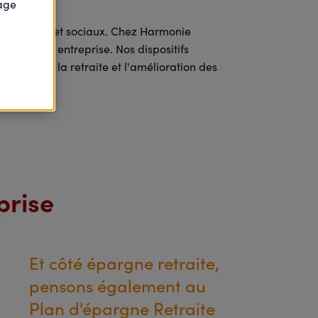
page
ages fiscaux et sociaux. Chez Harmonie
ne grande entreprise. Nos dispositifs
paration de la retraite et l'amélioration des
prise
Et côté épargne retraite,
pensons également au
Plan d'épargne Retraite