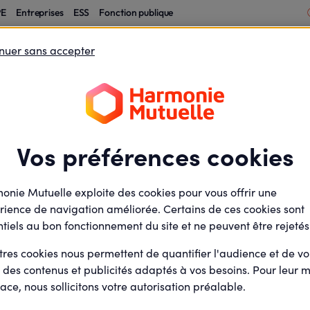
PE
Entreprises
ESS
Fonction publique
nuer sans accepter
ns et dispositifs de mise en place
le : plans et dispos
Vos préférences cookies
place
onie Mutuelle exploite des cookies pour vous offrir une
rience de navigation améliorée. Certains de ces cookies sont
tiels au bon fonctionnement du site et ne peuvent être rejetés
tres cookies nous permettent de quantifier l'audience et de v
minute(s) de lecture
3
min de lecture
r des contenus et publicités adaptés à vos besoins. Pour leur m
Mis à jour le
25 février 2025
ace, nous sollicitons votre autorisation préalable.