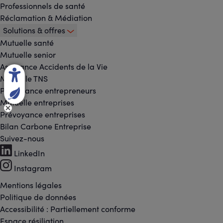
Professionnels de santé
Réclamation & Médiation
Solutions & offres
Mutuelle santé
Mutuelle senior
Assurance Accidents de la Vie
Mutuelle TNS
Prévoyance entrepreneurs
Mutuelle entreprises
Prévoyance entreprises
Bilan Carbone Entreprise
Suivez-nous
Footer
LinkedIn
-
Instagram
Réseaux
Mentions légales
Footer
Politique de données
sociaux
Accessibilité : Partiellement conforme
-
Espace résiliation