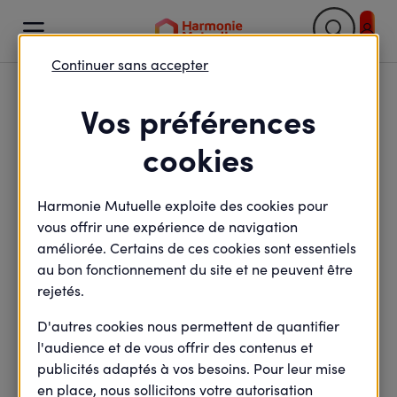

Continuer sans accepter
Retour

Vos préférences
Stratégie Climat : merci
cookies
pour votre contribution !
Harmonie Mutuelle exploite des cookies pour
vous offrir une expérience de navigation
améliorée. Certains de ces cookies sont essentiels
minute(s) de lecture
au bon fonctionnement du site et ne peuvent être
4
min de lecture
Mis à jour le
18 mai 2026
rejetés.
D'autres cookies nous permettent de quantifier
l'audience et de vous offrir des contenus et
Votre avis a compté… Et il va continuer à compter.
publicités adaptés à vos besoins. Pour leur mise
Début 2026, nous vous avons invités à contribuer à
en place, nous sollicitons votre autorisation