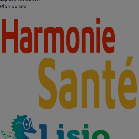
Liens
Plan du site
légaux
Footer
-
Partenaires