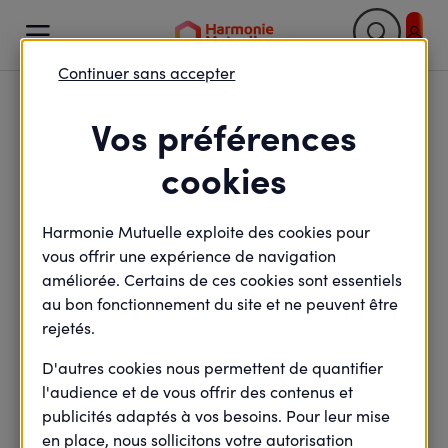

Continuer sans accepter
Retour

Vos préférences
Vyv : Le Nouveau Plan
cookies
Stratégique dans Les
Harmonie Mutuelle exploite des cookies pour
Echos
vous offrir une expérience de navigation
améliorée. Certains de ces cookies sont essentiels
au bon fonctionnement du site et ne peuvent être
rejetés.
minute(s) de lecture
3
min de lecture
Mis à jour le
15 juin 2026
D'autres cookies nous permettent de quantifier
l'audience et de vous offrir des contenus et
publicités adaptés à vos besoins. Pour leur mise
en place, nous sollicitons votre autorisation