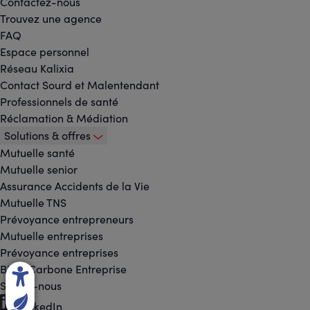
Contactez-nous
Trouvez une agence
FAQ
Espace personnel
Réseau Kalixia
Contact Sourd et Malentendant
Professionnels de santé
Réclamation & Médiation
Solutions & offres
Mutuelle santé
Mutuelle senior
Assurance Accidents de la Vie
Mutuelle TNS
Prévoyance entrepreneurs
Mutuelle entreprises
Prévoyance entreprises
Bilan Carbone Entreprise
Suivez-nous
Footer
LinkedIn