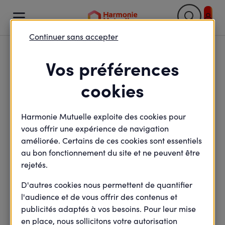

Continuer sans accepter
Retour

Vos préférences
Le sport en entreprise,
cookies
un atout pour vos
Harmonie Mutuelle exploite des cookies pour
collaborateurs
vous offrir une expérience de navigation
améliorée. Certains de ces cookies sont essentiels
au bon fonctionnement du site et ne peuvent être
rejetés.
minute(s) de lecture
5
min de lecture
Mis à jour le
17 mai 2021
D'autres cookies nous permettent de quantifier
l'audience et de vous offrir des contenus et
publicités adaptés à vos besoins. Pour leur mise
en place, nous sollicitons votre autorisation