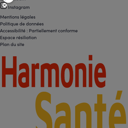
-
Instagram
Réseaux
Mentions légales
Footer
Politique de données
sociaux
Accessibilité : Partiellement conforme
-
Espace résiliation
Liens
Plan du site
légaux
Footer
-
Partenaires