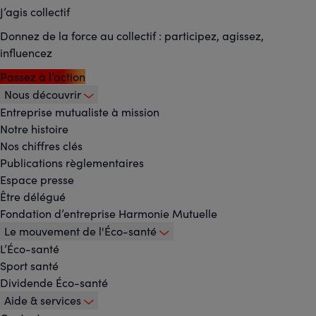
J’agis collectif
Donnez de la force au collectif : participez, agissez,
influencez
Passez à l’action
Nous découvrir
Footer
Entreprise mutualiste à mission
Notre histoire
-
Nos chiffres clés
Menu
Publications règlementaires
Espace presse
principal
Être délégué
Fondation d’entreprise Harmonie Mutuelle
Le mouvement de l'Éco-santé
L’Éco-santé
Sport santé
Dividende Éco-santé
Aide & services