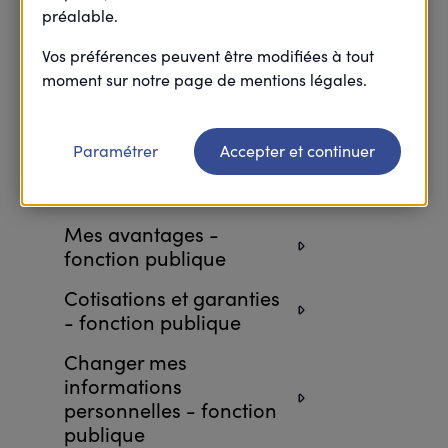
préalable.
Retourner à l’accueil FAQ
Vos préférences peuvent être modifiées à tout
moment sur notre page de mentions légales.
Attestations et
Paramétrer
Accepter et continuer
démarches - fonction
publique
Mes avantages -
fonction publique
Cotisations et garanties
- fonction publique
Changer mes
informations
personnelles - fonction
publique