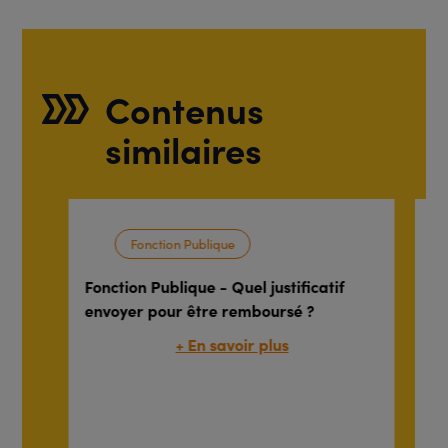
Contenus
similaires
Fonction Publique
Fonction Publique - Quel justificatif
Fo
envoyer pour être remboursé ?
fo
ma
+ En savoir plus