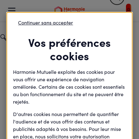
Retour


Votre profil et / ou votre sélection entraîne un rafraic
Continuer sans accepter
Catégorie
Vos préférences
Fonction Publique
cookies
Champ de recherche
Harmonie Mutuelle exploite des cookies pour
vous offrir une expérience de navigation
améliorée. Certains de ces cookies sont essentiels
au bon fonctionnement du site et ne peuvent être
rejetés.
D'autres cookies nous permettent de quantifier
Retour
l'audience et de vous offrir des contenus et
publicités adaptés à vos besoins. Pour leur mise
en place, nous sollicitons votre autorisation