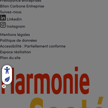
Prévoyance entreprises
Bilan Carbone Entreprise
Suivez-nous
Footer
LinkedIn
-
Instagram
Réseaux
Mentions légales
Footer
Politique de données
sociaux
Accessibilité : Partiellement conforme
-
Espace résiliation
Liens
Plan du site
légaux
Footer
-
Partenaires