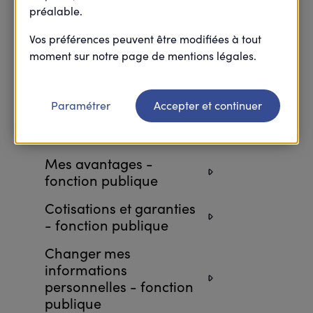
préalable.
Retourner à l’accueil FAQ
Vos préférences peuvent être modifiées à tout
moment sur notre page de mentions légales.
Attestations et
Paramétrer
Accepter et continuer
démarches - fonction
publique
Mes avantages -
fonction publique
Cotisations et garanties
- fonction publique
Changer mes
informations
personnelles - fonction
publique