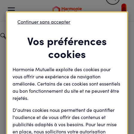
Retour


Votre profil et / ou votre sélection entraîne un rafraic
Continuer sans accepter
Catégorie
Vos préférences
Fonction Publique
cookies
Champ de recherche
Harmonie Mutuelle exploite des cookies pour
vous offrir une expérience de navigation
améliorée. Certains de ces cookies sont essentiels
au bon fonctionnement du site et ne peuvent être
rejetés.
D'autres cookies nous permettent de quantifier
Retour
l'audience et de vous offrir des contenus et
publicités adaptés à vos besoins. Pour leur mise
en place, nous sollicitons votre autorisation