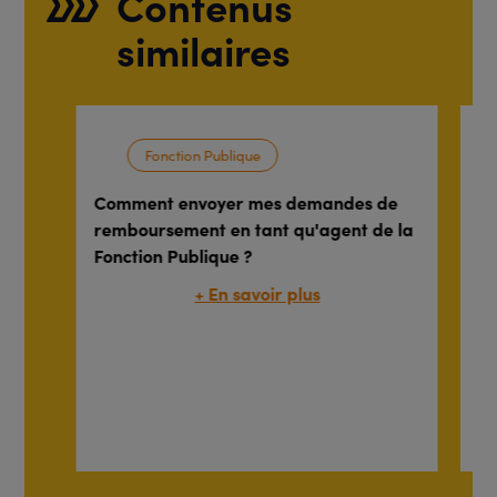
Contenus
similaires
Fonction Publique
Comment envoyer mes demandes de
Fo
remboursement en tant qu'agent de la
fo
Fonction Publique ?
ma
+ En savoir plus