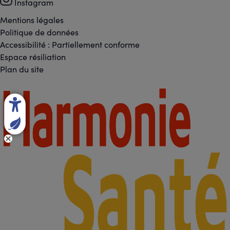
-
Instagram
Réseaux
Mentions légales
Footer
Politique de données
sociaux
Accessibilité : Partiellement conforme
-
Espace résiliation
Liens
Plan du site
légaux
Footer
-
Partenaires