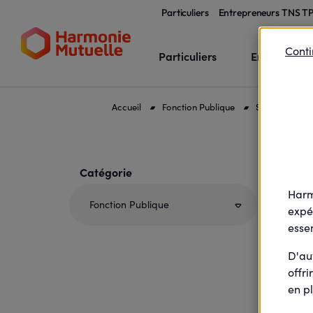
Particuliers
Entrepreneurs TNS T
Conti
Particuliers
Entrepreneu
Accueil
Fonction Publique
Services et as
Votre profil et / ou votre sélection entraîne
Catégorie
Ch
Harm
Fonction Publique
expé
essen
D'au
offri
en pl