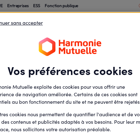
PE
Entreprises
ESS
Fonction publique
nuer sans accepter
rs TNS TPE
Entreprises
ESS
Fonction publi
Kalixia - ESP
sistance - ESP
Vos préférences cookies
 un rafraichissement de la page
amp de recherche
onie Mutuelle exploite des cookies pour vous offrir une
rience de navigation améliorée. Certains de ces cookies sont
tiels au bon fonctionnement du site et ne peuvent être rejetés
tres cookies nous permettent de quantifier l'audience et de v
r des contenus et publicités adaptés à vos besoins. Pour leur m
ace, nous sollicitons votre autorisation préalable.