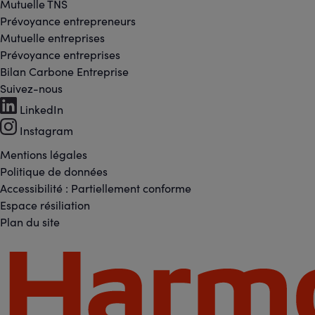
Mutuelle TNS
Prévoyance entrepreneurs
Mutuelle entreprises
Prévoyance entreprises
Bilan Carbone Entreprise
Suivez-nous
Footer
LinkedIn
Instagram
-
Mentions légales
Footer
Réseaux
Politique de données
Accessibilité : Partiellement conforme
-
Espace résiliation
sociaux
Plan du site
Liens
Footer
légaux
-