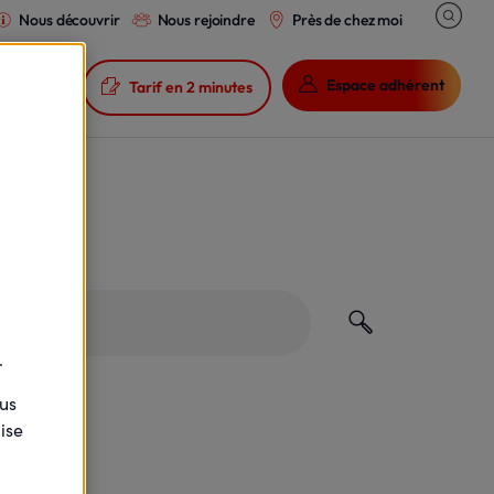
Nous découvrir
Nous rejoindre
Près de chez moi

Espace adhérent
que

Tarif en 2 minutes
.
ous
ise