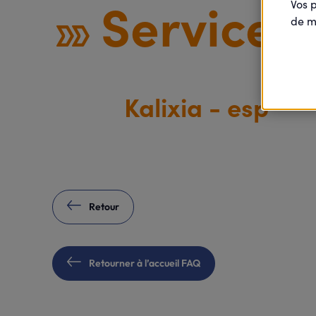
Services 
Vos 
de m
Kalixia - esp
Retour
Retourner à l’accueil FAQ