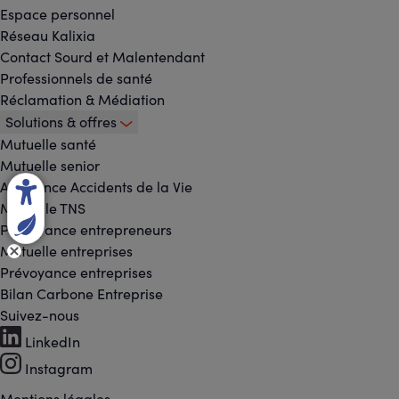
Espace personnel
Réseau Kalixia
Contact Sourd et Malentendant
Professionnels de santé
Réclamation & Médiation
Solutions & offres
Mutuelle santé
Mutuelle senior
Assurance Accidents de la Vie
Mutuelle TNS
Prévoyance entrepreneurs
Mutuelle entreprises
Prévoyance entreprises
Bilan Carbone Entreprise
Suivez-nous
Footer
LinkedIn
-
Instagram
Mentions légales