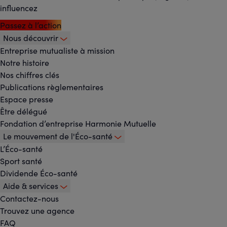
influencez
Passez à l’action
Nous découvrir
Footer
Entreprise mutualiste à mission
Notre histoire
-
Nos chiffres clés
Menu
Publications règlementaires
Espace presse
principal
Être délégué
Fondation d’entreprise Harmonie Mutuelle
Le mouvement de l'Éco-santé
L’Éco-santé
Sport santé
Dividende Éco-santé
Aide & services
Contactez-nous
Trouvez une agence
FAQ