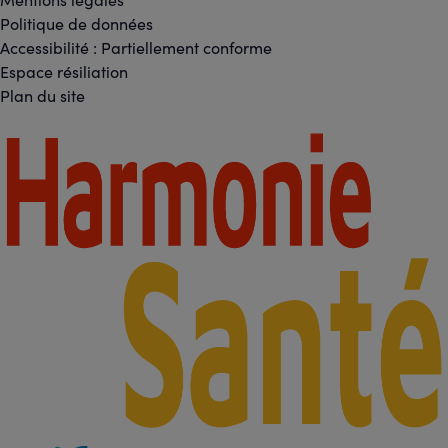
Réseaux
Footer
Politique de données
sociaux
Accessibilité : Partiellement conforme
-
Espace résiliation
Liens
Plan du site
légaux
Footer
-
Partenaires