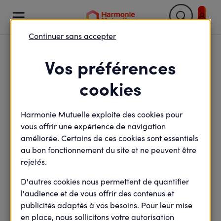

Continuer sans accepter
Retour

Vos préférences
Ascension de la société
cookies
inclusive sur son
Harmonie Mutuelle exploite des cookies pour
versant Handicap
vous offrir une expérience de navigation
améliorée. Certains de ces cookies sont essentiels
au bon fonctionnement du site et ne peuvent être
rejetés.
minute(s) de lecture
5
min de lecture
Mis à jour le
4 octobre 2021
D'autres cookies nous permettent de quantifier
l'audience et de vous offrir des contenus et
publicités adaptés à vos besoins. Pour leur mise
en place, nous sollicitons votre autorisation