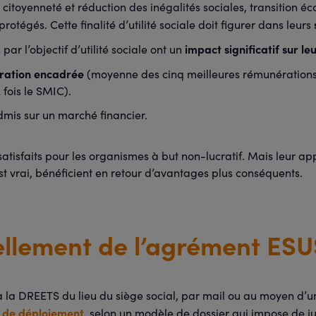
a citoyenneté et réduction des inégalités sociales, transition é
otégés. Cette finalité d’utilité sociale doit figurer dans leurs
impact significatif sur l
ar l’objectif d’utilité sociale ont un
ération encadrée
(moyenne des cinq meilleures rémunérations i
 fois le SMIC).
admis sur un marché financier.
satisfaits pour les organismes à but non-lucratif. Mais leur a
est vrai, bénéficient en retour d’avantages plus conséquents.
ellement de l’agrément ESU
la DREETS du lieu du siège social, par mail ou au moyen d’u
s de déploiement
, selon un modèle de dossier qui impose de ju