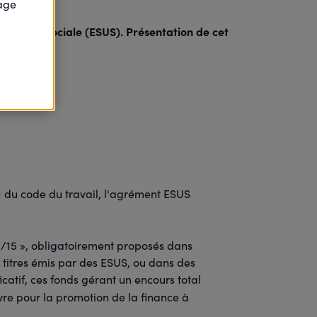
page
d'Utilité Sociale (ESUS). Présentation de cet
17-1 du code du travail, l'agrément ESUS
85/15 », obligatoirement proposés dans
s titres émis par des ESUS, ou dans des
atif, ces fonds gérant un encours total
uvre pour la promotion de la finance à