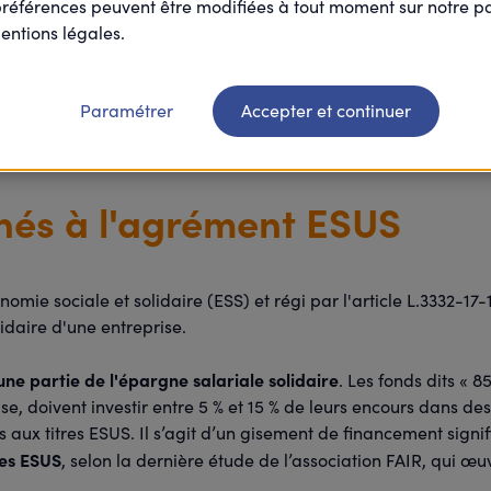
préférences peuvent être modifiées à tout moment sur notre 
entions légales.
s associations, bénéficient de l'agrément Entreprise Solidaire 
s de financement spécifiques.
Paramétrer
Accepter et continuer
hés à l'agrément ESUS
économie sociale et solidaire (ESS) et régi par l'article L.3332-
lidaire d'une entreprise.
une partie de l'épargne salariale solidaire
. Les fonds dits « 
se, doivent investir entre 5 % et 15 % de leurs encours dans de
 titres ESUS. Il s’agit d’un gisement de financement signific
les ESUS
, selon la dernière étude de l’association FAIR, qui œ