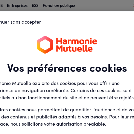
PE
Entreprises
ESS
Fonction publique
nuer sans accepter
éficiaires
A propos
L’agrément ESUS, un levier de financement des st
le ESS
actualites
SUS, un levier de fi
Vos préférences cookies
structures de l’ESS
onie Mutuelle exploite des cookies pour vous offrir une
rience de navigation améliorée. Certains de ces cookies sont
tiels au bon fonctionnement du site et ne peuvent être rejetés
tres cookies nous permettent de quantifier l'audience et de v
minute(s) de lecture
5
min de lecture
r des contenus et publicités adaptés à vos besoins. Pour leur m
Mis à jour le
26 juin 2026
ace, nous sollicitons votre autorisation préalable.