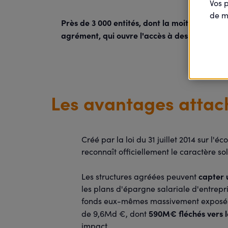
Vos 
de m
Près de 3 000 entités, dont la moitié sont de
agrément, qui ouvre l'accès à des dispositif
Les avantages attac
Créé par la loi du 31 juillet 2014 sur l'
reconnaît officiellement le caractère so
capter 
Les structures agréées peuvent
les plans d'épargne salariale d'entrepri
fonds eux-mêmes massivement exposés aux
590M€ fléchés vers 
de 9,6Md €, dont
impact.