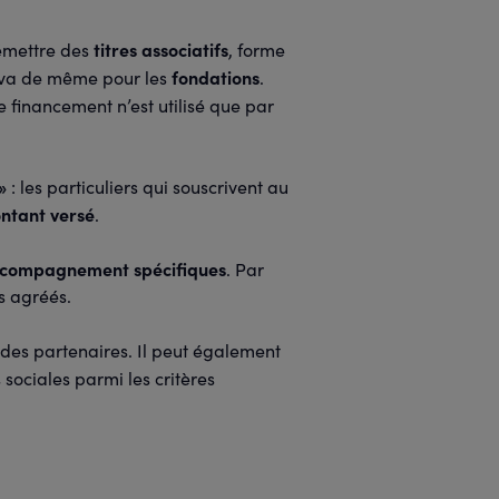
titres associatifs
 émettre des
, forme
fondations
en va de même pour les
.
 financement n’est utilisé que par
»
: les particuliers qui souscrivent au
ntant versé
.
d’accompagnement spécifiques
. Par
s agréés.
des partenaires. Il peut également
sociales parmi les critères