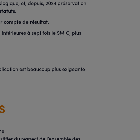
cologique, et, depuis, 2024 préservation
statuts
.
eur compte de résultat
.
nférieures à sept fois le SMIC, plus
pplication est beaucoup plus exigeante
S
ne
stifier du respect de l’ensemble des