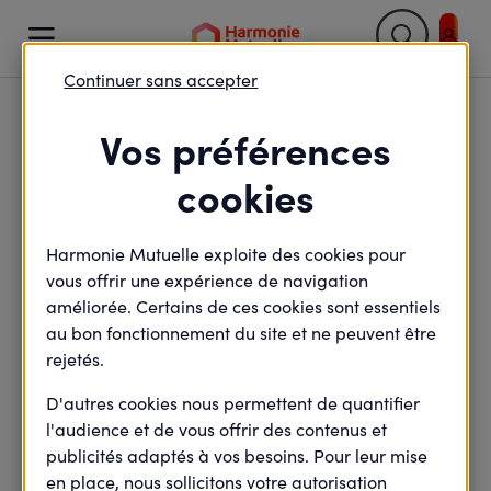

Continuer sans accepter
Retour

Vos préférences
🎧 Remettre l'emploi au
cookies
centre du village [1/3]
Harmonie Mutuelle exploite des cookies pour
vous offrir une expérience de navigation
améliorée. Certains de ces cookies sont essentiels
minute(s) de lecture
au bon fonctionnement du site et ne peuvent être
2
min de lecture
Mis à jour le
16 septembre 2024
rejetés.
D'autres cookies nous permettent de quantifier
l'audience et de vous offrir des contenus et
[PODCAST] Juste de l'autre côté du périphérique
publicités adaptés à vos besoins. Pour leur mise
lyonnais, le quartier Saint-Jean de Villeurbanne
en place, nous sollicitons votre autorisation