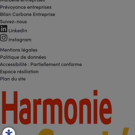
Prévoyance entreprises
Bilan Carbone Entreprise
Suivez-nous
Footer
LinkedIn
-
Instagram
Réseaux
Mentions légales
Footer
Politique de données
sociaux
Accessibilité : Partiellement conforme
-
Espace résiliation
Liens
Plan du site
légaux
Footer
-
Partenaires