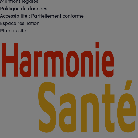
Réseaux
Mentions légales
Footer
Politique de données
sociaux
Accessibilité : Partiellement conforme
-
Espace résiliation
Liens
Plan du site
légaux
Footer
-
Partenaires