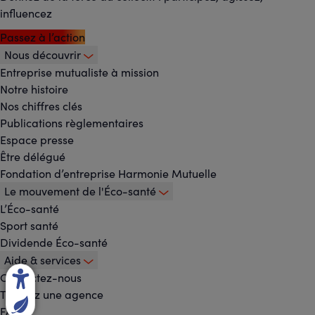
influencez
Passez à l’action
Nous découvrir
Footer
Entreprise mutualiste à mission
Notre histoire
-
Nos chiffres clés
Menu
Publications règlementaires
Espace presse
principal
Être délégué
Fondation d’entreprise Harmonie Mutuelle
Le mouvement de l'Éco-santé
L’Éco-santé
Sport santé
Dividende Éco-santé
Aide & services
Contactez-nous
Trouvez une agence
FAQ