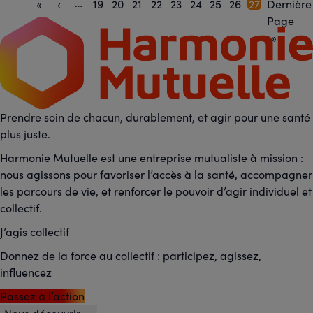
…
Pagination
Première
«
Page
‹
Page
19
Page
20
Page
21
Page
22
Page
23
Page
24
Page
25
Page
26
Page
27
Dernière
Dernière
page
précédente
courante
page
Page
»
Prendre soin de chacun, durablement, et agir pour une santé
plus juste.
Harmonie Mutuelle est une entreprise mutualiste à mission :
nous agissons pour favoriser l’accès à la santé, accompagner
les parcours de vie, et renforcer le pouvoir d’agir individuel et
collectif.
J’agis collectif
Donnez de la force au collectif : participez, agissez,
influencez
Passez à l’action