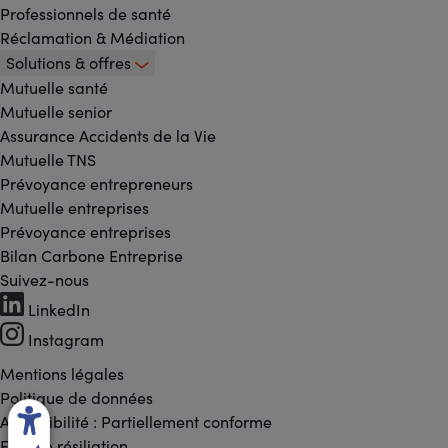
Professionnels de santé
Réclamation & Médiation
Solutions & offres
Mutuelle santé
Mutuelle senior
Assurance Accidents de la Vie
Mutuelle TNS
Prévoyance entrepreneurs
Mutuelle entreprises
Prévoyance entreprises
Bilan Carbone Entreprise
Suivez-nous
Footer
LinkedIn
-
Instagram
Réseaux
Mentions légales
Footer
Politique de données
sociaux
Accessibilité : Partiellement conforme
-
Espace résiliation