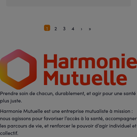
Page
1
Page
2
Page
3
Page
4
Page
›
Dernière
»
Pagination
courante
suivante
page
Prendre soin de chacun, durablement, et agir pour une santé
plus juste.
Harmonie Mutuelle est une entreprise mutualiste à mission :
nous agissons pour favoriser l’accès à la santé, accompagner
les parcours de vie, et renforcer le pouvoir d’agir individuel et
collectif.