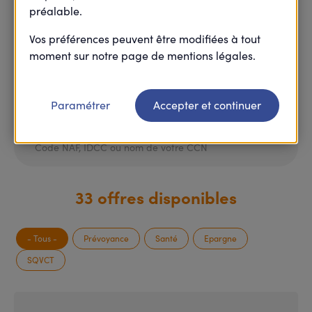
préalable.
tout en respectant vos obligations d’employeur.
Accéder aux solutions dédiées à votre convention
Vos préférences peuvent être modifiées à tout
collective en utilisant le moteur de recherche ci-
moment sur notre page de mentions légales.
dessous ou
cliquer ici pour accéder à la liste de toutes
les CCN.
Paramétrer
Accepter et continuer
Champ de recherche
33 offres disponibles
- Tous -
Prévoyance
Santé
Epargne
SQVCT