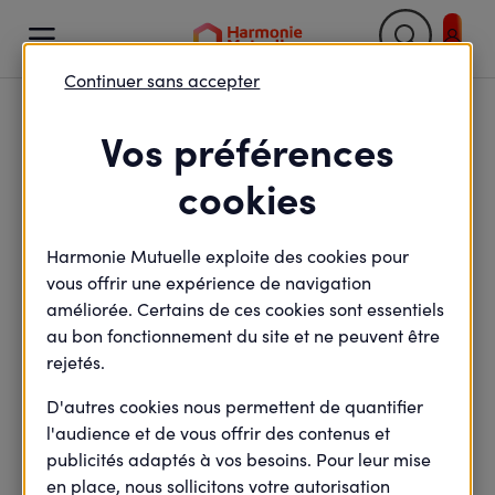

Continuer sans accepter
Vos préférences
Nos solutions
cookies
dédiées aux CCN
Harmonie Mutuelle exploite des cookies pour
de l’ESS
vous offrir une expérience de navigation
améliorée. Certains de ces cookies sont essentiels
au bon fonctionnement du site et ne peuvent être
rejetés.
Harmonie Mutuelle ESS vous accompagne dans la
mise en place de solutions adaptées à votre convention
D'autres cookies nous permettent de quantifier
collective nationale.
l'audience et de vous offrir des contenus et
publicités adaptés à vos besoins. Pour leur mise
Nous vous proposons une protection complète faisant
en place, nous sollicitons votre autorisation
bénéficier, à vous et vos salariés, d'avantages exclusifs