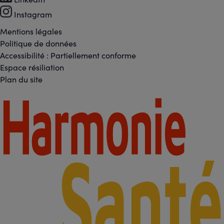
-
Instagram
Réseaux
Mentions légales
Footer
Politique de données
sociaux
Accessibilité : Partiellement conforme
-
Espace résiliation
Liens
Plan du site
légaux
Footer
-
Partenaires