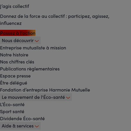
J’agis collectif
Donnez de la force au collectif : participez, agissez,
influencez
Passez à l’action
Nous découvrir
Footer
Entreprise mutualiste à mission
Notre histoire
-
Nos chiffres clés
Menu
Publications règlementaires
Espace presse
principal
Être délégué
Fondation d’entreprise Harmonie Mutuelle
Le mouvement de l'Éco-santé
L’Éco-santé
Sport santé
Dividende Éco-santé
Aide & services