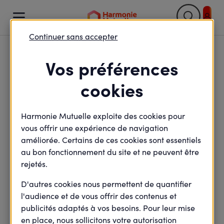

Continuer sans accepter
Retour

Vos préférences
Comment conjuguer les
cookies
défis du changement
Harmonie Mutuelle exploite des cookies pour
climatique et les enjeux
vous offrir une expérience de navigation
de santé des salariés ?
améliorée. Certains de ces cookies sont essentiels
au bon fonctionnement du site et ne peuvent être
rejetés.
D'autres cookies nous permettent de quantifier
minute(s) de lecture
2
min de lecture
l'audience et de vous offrir des contenus et
Mis à jour le
27 septembre 2022
publicités adaptés à vos besoins. Pour leur mise
en place, nous sollicitons votre autorisation