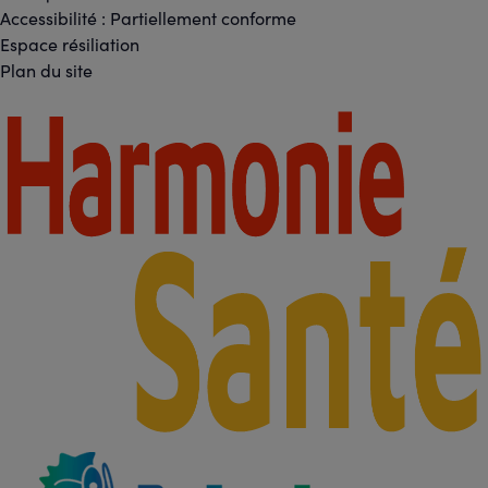
sociaux
Accessibilité : Partiellement conforme
-
Espace résiliation
Liens
Plan du site
légaux
Footer
-
Partenaires