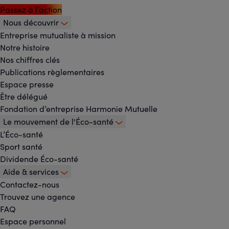
Passez à l’action
Nous découvrir
Footer
Entreprise mutualiste à mission
Notre histoire
-
Nos chiffres clés
Menu
Publications règlementaires
Espace presse
principal
Être délégué
Fondation d’entreprise Harmonie Mutuelle
Le mouvement de l'Éco-santé
L’Éco-santé
Sport santé
Dividende Éco-santé
Aide & services
Contactez-nous
Trouvez une agence
FAQ
Espace personnel