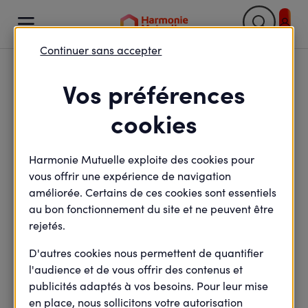

Continuer sans accepter
Retour

Vos préférences
Les points de contact
cookies
dans les territoires
Harmonie Mutuelle exploite des cookies pour
vous offrir une expérience de navigation
améliorée. Certains de ces cookies sont essentiels
minute(s) de lecture
au bon fonctionnement du site et ne peuvent être
2
min de lecture
Mis à jour le
30 avril 2021
rejetés.
D'autres cookies nous permettent de quantifier
l'audience et de vous offrir des contenus et
En agence, par téléphone ou sur internet, nos
publicités adaptés à vos besoins. Pour leur mise
conseillers sont à l'écoute de vos salariés pour leur
en place, nous sollicitons votre autorisation