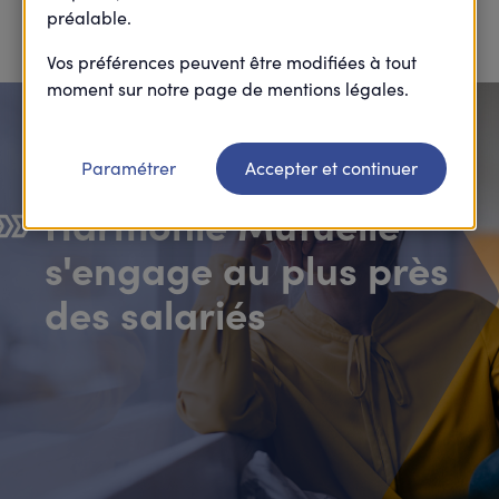
apporter une réponse rapide et de qualité à toutes
préalable.
leurs questions.
Vos préférences peuvent être modifiées à tout
moment sur notre page de mentions légales.
Paramétrer
Accepter et continuer
Harmonie Mutuelle
s'engage au plus près
des salariés