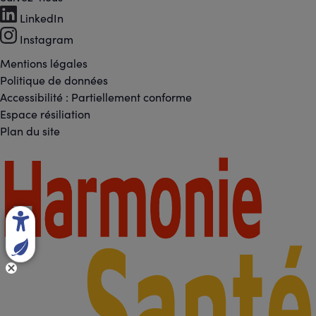
Footer
LinkedIn
-
Instagram
Réseaux
Mentions légales
Footer
Politique de données
sociaux
Accessibilité : Partiellement conforme
-
Espace résiliation
Liens
Plan du site
légaux
Footer
-
Partenaires