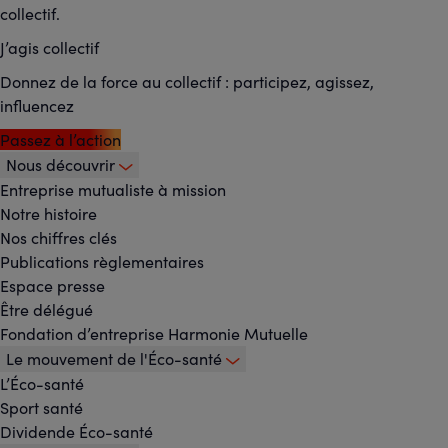
collectif.
J’agis collectif
Donnez de la force au collectif : participez, agissez,
influencez
Passez à l’action
Nous découvrir
Footer
Entreprise mutualiste à mission
Notre histoire
-
Nos chiffres clés
Menu
Publications règlementaires
Espace presse
principal
Être délégué
Fondation d’entreprise Harmonie Mutuelle
Le mouvement de l'Éco-santé
L’Éco-santé
Sport santé
Dividende Éco-santé