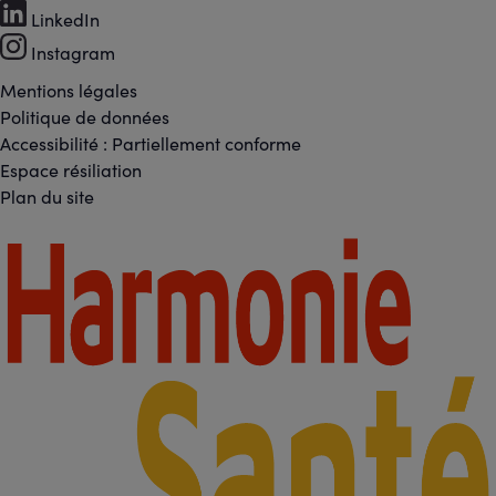
Footer
LinkedIn
-
Instagram
Réseaux
Mentions légales
Footer
Politique de données
sociaux
Accessibilité : Partiellement conforme
-
Espace résiliation
Liens
Plan du site
légaux
Footer
-
Partenaires