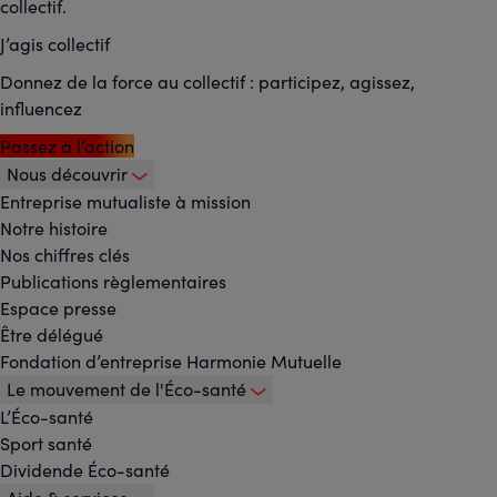
collectif.
J’agis collectif
Donnez de la force au collectif : participez, agissez,
influencez
Passez à l’action
Nous découvrir
Footer
Entreprise mutualiste à mission
Notre histoire
-
Nos chiffres clés
Menu
Publications règlementaires
Espace presse
principal
Être délégué
Fondation d’entreprise Harmonie Mutuelle
Le mouvement de l'Éco-santé
L’Éco-santé
Sport santé
Dividende Éco-santé