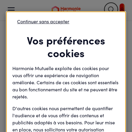

Continuer sans accepter
Retour

Vos préférences
Obligations
cookies
conventionnelles : les
Harmonie Mutuelle exploite des cookies pour
risques de la non-
vous offrir une expérience de navigation
conformité pour les
améliorée. Certains de ces cookies sont essentiels
au bon fonctionnement du site et ne peuvent être
entreprises
rejetés.
D'autres cookies nous permettent de quantifier
l'audience et de vous offrir des contenus et
publicités adaptés à vos besoins. Pour leur mise
minute(s) de lecture
2
min de lecture
en place, nous sollicitons votre autorisation
Mis à jour le
1 octobre 2025