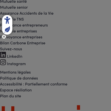
Mutuelle santé
Mutuelle senior
Assurance Accidents de la Vie
Mutuelle TNS
Prévoyance entrepreneurs
Mutuelle entreprises
Prévoyance entreprises
Bilan Carbone Entreprise
Suivez-nous
Footer
LinkedIn
-
Instagram
Réseaux
Mentions légales
Footer
Politique de données
sociaux
Accessibilité : Partiellement conforme
-
Espace résiliation
Liens
Plan du site
légaux