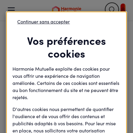

Continuer sans accepter
Retour

Vos préférences
Les 6 points
cookies
incontournables de la
Harmonie Mutuelle exploite des cookies pour
loi Santé au travail
vous offrir une expérience de navigation
améliorée. Certains de ces cookies sont essentiels
au bon fonctionnement du site et ne peuvent être
rejetés.
minute(s) de lecture
4
min de lecture
Mis à jour le
22 février 2022
D'autres cookies nous permettent de quantifier
l'audience et de vous offrir des contenus et
publicités adaptés à vos besoins. Pour leur mise
en place, nous sollicitons votre autorisation