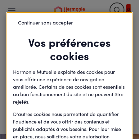

Continuer sans accepter
Retour

Vos préférences
La perte d'un
cookies
proche
Harmonie Mutuelle exploite des cookies pour
vous offrir une expérience de navigation
améliorée. Certains de ces cookies sont essentiels
Vous êtes confronté au décès d'un membre de votre
au bon fonctionnement du site et ne peuvent être
famille ? A la tristesse, s'ajoutent des formalités
rejetés.
administratives fastidieuses, mais essentielles pour
D'autres cookies nous permettent de quantifier
bénéficier de certaines aides. Harmonie Mutuelle est
l'audience et de vous offrir des contenus et
à vos côtés pour vous guider et vous accompagner.
publicités adaptés à vos besoins. Pour leur mise
en place, nous sollicitons votre autorisation