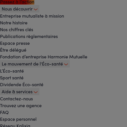
Passez à l’action
Nous découvrir
Footer
Entreprise mutualiste à mission
Notre histoire
-
Nos chiffres clés
Menu
Publications règlementaires
Espace presse
principal
Être délégué
Fondation d’entreprise Harmonie Mutuelle
Le mouvement de l'Éco-santé
L’Éco-santé
Sport santé
Dividende Éco-santé
Aide & services
Contactez-nous
Trouvez une agence
FAQ
Espace personnel
Réseau Kalixia