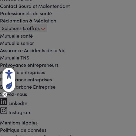
Contact Sourd et Malentendant
Professionnels de santé
Réclamation & Médiation
Solutions & offres
Mutuelle santé
Mutuelle senior
Assurance Accidents de la Vie
Mutuelle TNS
Prévoyance entrepreneurs
Mutuelle entreprises
Prévoyance entreprises
Bilan Carbone Entreprise
Suivez-nous
Footer
LinkedIn
-
Instagram
Réseaux
Mentions légales
Footer
Politique de données