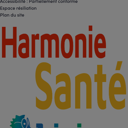
sociaux
Accessibilité : Partiellement conforme
-
Espace résiliation
Liens
Plan du site
légaux
Footer
-
Partenaires