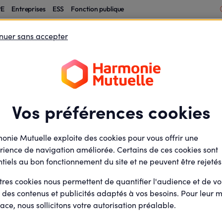
PE
Entreprises
ESS
Fonction publique
nuer sans accepter
Votre logement
Votre épargne
Vos étapes de vie
Choisir un professionnel de santé partenaire
rvices et assistance
Vos préférences cookies
n professionne
onie Mutuelle exploite des cookies pour vous offrir une
e
rience de navigation améliorée. Certains de ces cookies sont
tiels au bon fonctionnement du site et ne peuvent être rejetés
tres cookies nous permettent de quantifier l'audience et de v
r des contenus et publicités adaptés à vos besoins. Pour leur m
st avant tout veiller à vous garantir un accès durable aux soi
ace, nous sollicitons votre autorisation préalable.
... grâce à notre réseau de professionnels de santé partenaire