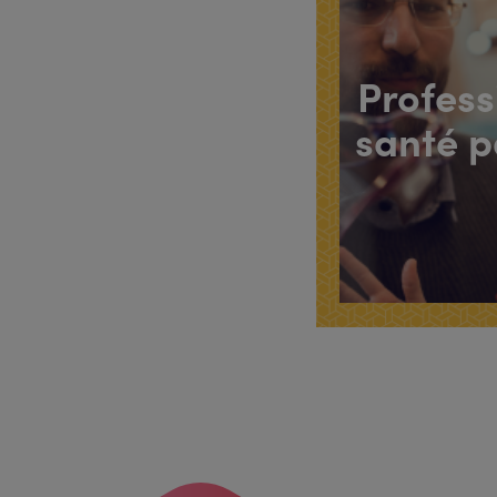
Profess
santé p
En
