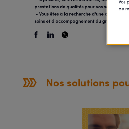
Vos 
prestations de qualités pour vos soins au quo
de m
- Vous êtes à la recherche d'une clinique, c
soins et d'accompagnement du groupe VYV, qu
Nos solutions po