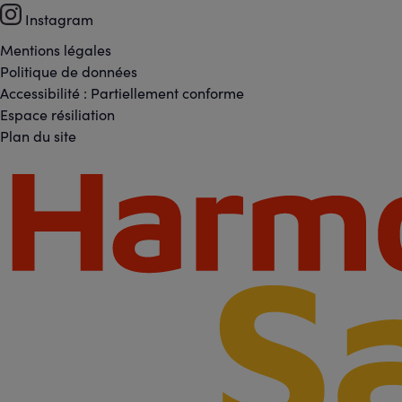
Instagram
-
Mentions légales
Footer
Réseaux
Politique de données
Accessibilité : Partiellement conforme
-
Espace résiliation
sociaux
Plan du site
Liens
Footer
légaux
-
Partenaires