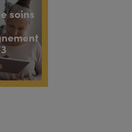
e soins
gnement
V3
r plus