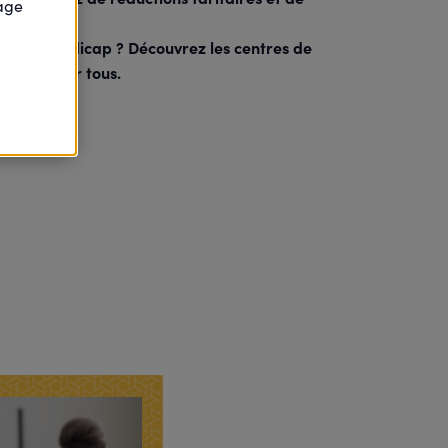
page
ion de handicap ? Découvrez les centres de
 soins pour tous.