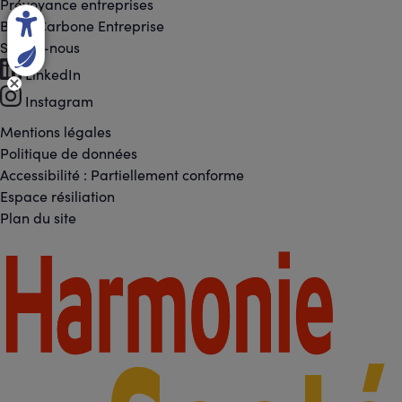
Prévoyance entreprises
Bilan Carbone Entreprise
Suivez-nous
Footer
LinkedIn
-
Instagram
Réseaux
Mentions légales
Footer
Politique de données
sociaux
Accessibilité : Partiellement conforme
-
Espace résiliation
Liens
Plan du site
légaux
Footer
-
Partenaires