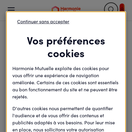

Continuer sans accepter
Retour

Vos préférences
Guides épargne
cookies
"3 minutes pour
Harmonie Mutuelle exploite des cookies pour
vous offrir une expérience de navigation
comprendre"
améliorée. Certains de ces cookies sont essentiels
au bon fonctionnement du site et ne peuvent être
rejetés.
Nous avons tous à cœur de préparer des projets : un
D'autres cookies nous permettent de quantifier
futur achat immobilier, l'avenir de ses enfants (études,
l'audience et de vous offrir des contenus et
premières dépenses), un départ à la retraite... Mais il
publicités adaptés à vos besoins. Pour leur mise
n'est pas toujours évident de s'y retrouver, de savoir
en place, nous sollicitons votre autorisation
comment s'y prendre pour épargner efficacement.