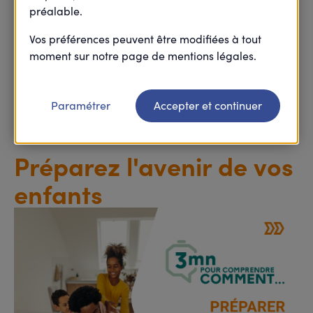
préalable.
Harmonie Mutuelle vous propose une série de guides
avec des conseils d'experts et astuces pour préparer
Vos préférences peuvent être modifiées à tout
financièrement votre projet.
moment sur notre page de mentions légales.
Paramétrer
Accepter et continuer
Préparez l'avenir de vos
enfants