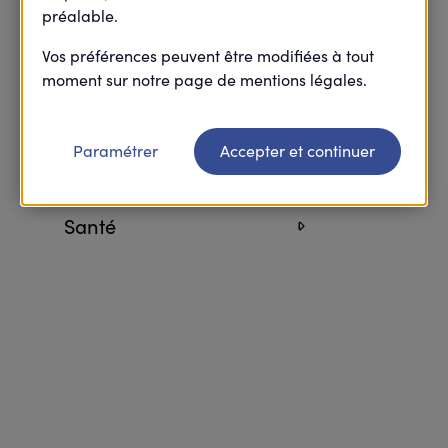
préalable.
Retourner à l’accueil FAQ
Vos préférences peuvent être modifiées à tout
moment sur notre page de mentions légales.
Prévoyance
Paramétrer
Accepter et continuer
Retraite
Santé