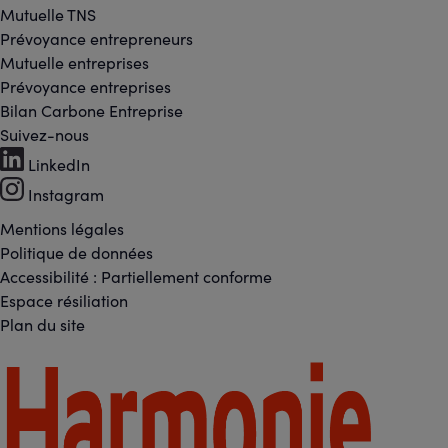
Mutuelle TNS
Prévoyance entrepreneurs
Mutuelle entreprises
Prévoyance entreprises
Bilan Carbone Entreprise
Suivez-nous
Footer
LinkedIn
-
Instagram
Réseaux
Mentions légales
Footer
Politique de données
sociaux
Accessibilité : Partiellement conforme
-
Espace résiliation
Liens
Plan du site
légaux
Footer
-