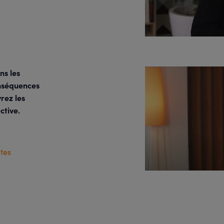
ns les
onséquences
vrez les
ctive.
tes