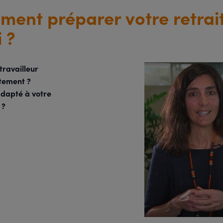
ent préparer votre retrait
 ?
travailleur
tement ?
adapté à votre
 ?