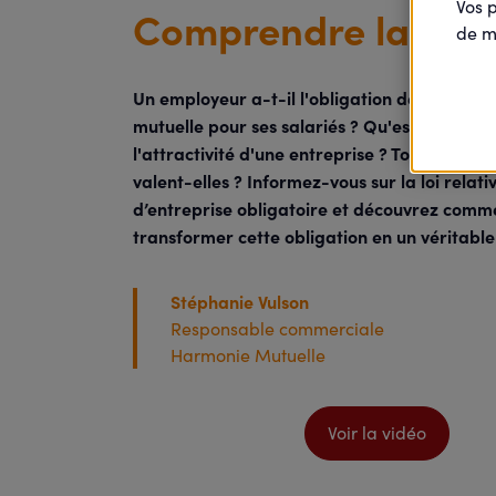
Vos 
Comprendre la prote
de m
Un employeur a-t-il l'obligation de mettre e
mutuelle pour ses salariés ? Qu'est-ce qui b
l'attractivité d'une entreprise ? Toutes les m
valent-elles ? Informez-vous sur la loi relati
d’entreprise obligatoire et découvrez comm
transformer cette obligation en un véritable 
Stéphanie Vulson
Responsable commerciale
Harmonie Mutuelle
Voir la vidéo