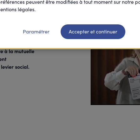
préférences peuvent être modifiées à tout moment sur notre 
ction santé des salariés
entions légales.
n place une
Paramétrer
Accepter et continuer
ooste
utuelles se
ve à la mutuelle
ent
levier social.