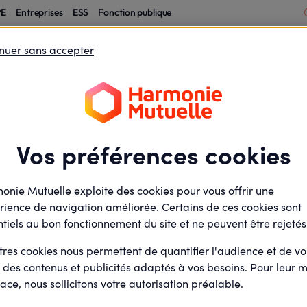
PE
Entreprises
ESS
Fonction publique
otection financière
Santé et protection des
nuer sans accepter
 l'entrepreneur
salariés
Nos conseils et avis d'experts
Vos préférences cookies
ls et avis d'e
onie Mutuelle exploite des cookies pour vous offrir une
rience de navigation améliorée. Certains de ces cookies sont
tiels au bon fonctionnement du site et ne peuvent être rejetés
dans votre quotidien, vous, vos proches et ainsi que vos salar
x.
tres cookies nous permettent de quantifier l'audience et de v
r des contenus et publicités adaptés à vos besoins. Pour leur m
ace, nous sollicitons votre autorisation préalable.