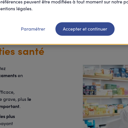
préférences peuvent être modifiées à tout moment sur notre 
entions légales.
une complémentaire santé peut vous paraître une dépense an
nnité de votre activité ! Avec Harmonie Mutuelle, payez moin
ion "Budget malin".
Paramétrer
Accepter et continuer
ties santé
tez
icaments
en
ficace,
le
e grave, plus
important
.
les plus
payant