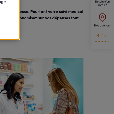
page
Besoin d'un
devis ?
nuelle coûteuse.
Pourtant votre suivi médical
s cher et économisez sur vos dépenses tout
Nos agences
4.4
/5