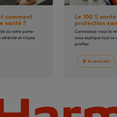
 et comment
Le 100 % santé
e santé ?
protection san
nté ou votre porte-
Connaissez-vous la r
sérénité et n’ayez
vous explique tout ce
profiter.
En savoir plus
