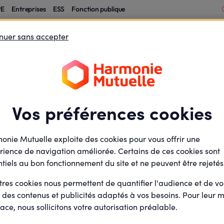
PE
Entreprises
ESS
Fonction publique
otection financière
Santé et protection des
nuer sans accepter
 l'entrepreneur
salariés
Protéger votre vie perso et
mutuelle
Mutuelle santé entrepr
votre famille
sante
protégeant votre santé
nté entrepreneur : 
Vos préférences cookies
 tout en protégeant
onie Mutuelle exploite des cookies pour vous offrir une
rience de navigation améliorée. Certains de ces cookies sont
tiels au bon fonctionnement du site et ne peuvent être rejetés
tres cookies nous permettent de quantifier l'audience et de v
minute(s) de lecture
1
min de lecture
r des contenus et publicités adaptés à vos besoins. Pour leur m
Mis à jour le
16 avril 2021
ace, nous sollicitons votre autorisation préalable.