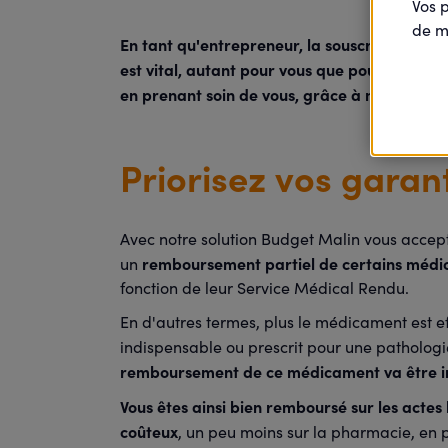
Vos 
de m
En tant qu'entrepreneur, la souscription d'
est vital, autant pour vous que pour la pére
en prenant soin de vous, grâce à notre solut
Priorisez vos garan
Avec notre solution Budget Malin vous accep
remboursement partiel de certains méd
un
fonction de leur Service Médical Rendu.
En d'autres termes, plus le médicament est ef
indispensable ou prescrit pour une pathologi
remboursement de ce médicament va être 
Vous êtes ainsi bien remboursé sur les actes 
coûteux
, un peu moins sur la pharmacie, en 