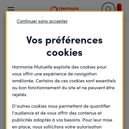

Continuer sans accepter
Retour

Vos préférences
Epargne et anticipation
cookies
de la retraite : le duo
Harmonie Mutuelle exploite des cookies pour
gagnant pour un avenir
vous offrir une expérience de navigation
serein
améliorée. Certains de ces cookies sont essentiels
au bon fonctionnement du site et ne peuvent être
rejetés.
D'autres cookies nous permettent de quantifier
minute(s) de lecture
5
min de lecture
l'audience et de vous offrir des contenus et
Mis à jour le
17 février 2023
publicités adaptés à vos besoins. Pour leur mise
en place, nous sollicitons votre autorisation