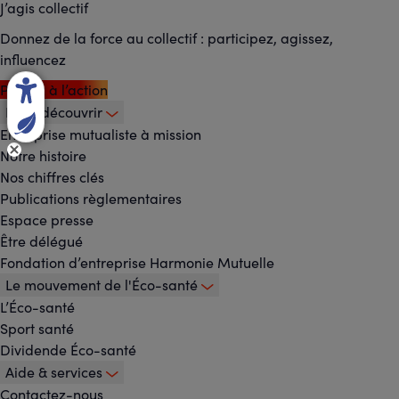
J’agis collectif
Donnez de la force au collectif : participez, agissez,
influencez
Passez à l’action
Nous découvrir
Footer
Entreprise mutualiste à mission
Notre histoire
-
Nos chiffres clés
Menu
Publications règlementaires
Espace presse
principal
Être délégué
Fondation d’entreprise Harmonie Mutuelle
Le mouvement de l'Éco-santé
L’Éco-santé
Sport santé
Dividende Éco-santé
Aide & services
Contactez-nous