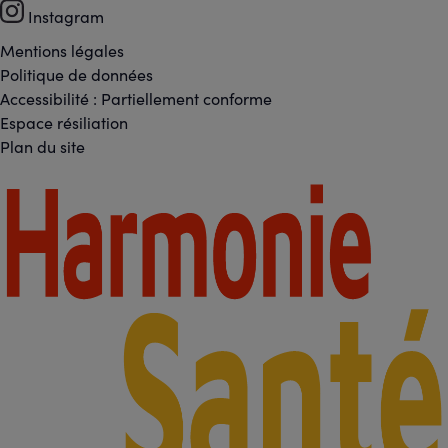
-
Instagram
Réseaux
Mentions légales
Footer
Politique de données
sociaux
Accessibilité : Partiellement conforme
-
Espace résiliation
Liens
Plan du site
légaux
Footer
-
Partenaires