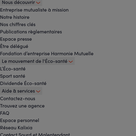
Nous découvrir
Footer
Entreprise mutualiste à mission
Notre histoire
-
Nos chiffres clés
Menu
Publications règlementaires
Espace presse
principal
Être délégué
Fondation d’entreprise Harmonie Mutuelle
Le mouvement de l'Éco-santé
L’Éco-santé
Sport santé
Dividende Éco-santé
Aide & services
Contactez-nous
Trouvez une agence
FAQ
Espace personnel
Réseau Kalixia
Contact Sourd et Malentendant