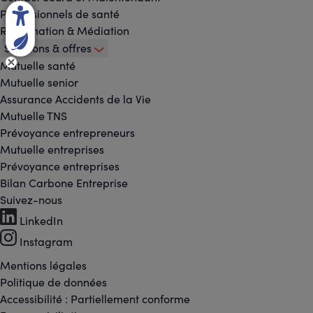
Professionnels de santé
Réclamation & Médiation
Solutions & offres
Mutuelle santé
Mutuelle senior
Assurance Accidents de la Vie
Mutuelle TNS
Prévoyance entrepreneurs
Mutuelle entreprises
Prévoyance entreprises
Bilan Carbone Entreprise
Suivez-nous
Footer
LinkedIn
-
Instagram
Réseaux
Mentions légales
Footer
Politique de données
sociaux
Accessibilité : Partiellement conforme
-