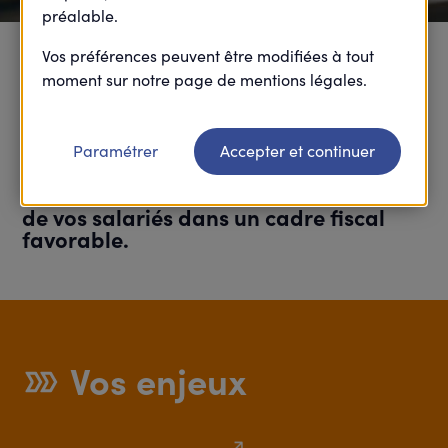
préalable.
Vos préférences peuvent être modifiées à tout
Épargne retraite et
moment sur notre page de mentions légales.
salariale
Paramétrer
Accepter et continuer
Booster la rémunération et la retraite
de vos salariés dans un cadre fiscal
favorable.
Vos enjeux