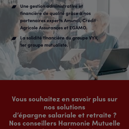
Une gestion administrative et
financière de qualité grâce à nos
partenaires experts Amundi, Crédit
Agricole Assurances et EGAMO.
La solidité financière du groupe VYV,
1er groupe mutualiste.
Vous souhaitez en savoir plus sur
nos solutions
d’
épargne salariale et retraite
?
Nos conseillers Harmonie Mutuelle