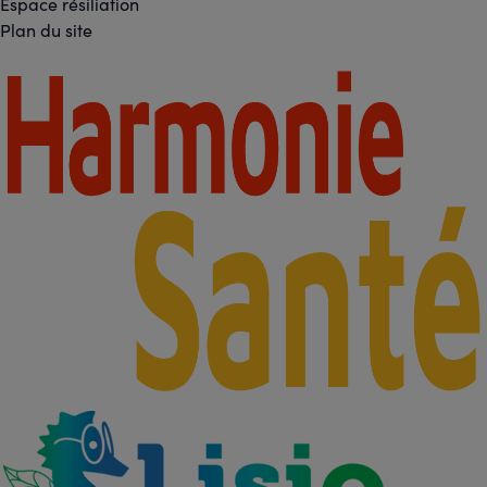
Espace résiliation
Liens
Plan du site
légaux
Footer
-
Partenaires