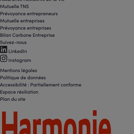
Mutuelle TNS
Prévoyance entrepreneurs
Mutuelle entreprises
Prévoyance entreprises
Bilan Carbone Entreprise
Suivez-nous
Footer
LinkedIn
-
Instagram
Réseaux
Mentions légales
Footer
Politique de données
sociaux
Accessibilité : Partiellement conforme
-
Espace résiliation
Liens
Plan du site
légaux
Footer
-