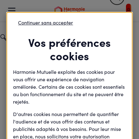

Votre profil et / ou votre sélection entraîne un rafraic
Continuer sans accepter
Catégorie
Vos préférences
Particuliers
cookies
Champ de recherche
Harmonie Mutuelle exploite des cookies pour
vous offrir une expérience de navigation
améliorée. Certains de ces cookies sont essentiels
au bon fonctionnement du site et ne peuvent être
Tag produit -
rejetés.
événements de vie
D'autres cookies nous permettent de quantifier
l'audience et de vous offrir des contenus et
publicités adaptés à vos besoins. Pour leur mise
en place, nous sollicitons votre autorisation