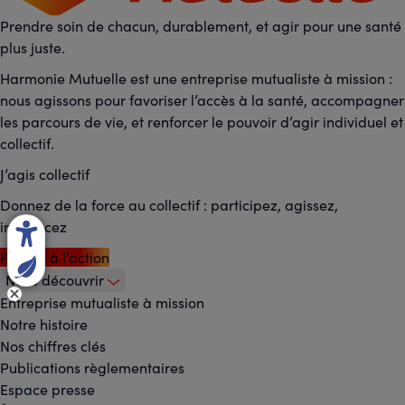
votre quotidien et sur vos
Prendre soin de chacun, durablement, et agir pour une santé
revenus. Harmonie Mutuelle
plus juste.
(...)
Harmonie Mutuelle est une entreprise mutualiste à mission :
nous agissons pour favoriser l’accès à la santé, accompagner
les parcours de vie, et renforcer le pouvoir d’agir individuel et
collectif.
+ En savoir plus
J’agis collectif
Donnez de la force au collectif : participez, agissez,
influencez
Passez à l’action
Nous découvrir
Footer
Entreprise mutualiste à mission
Notre histoire
-
Nos chiffres clés
Menu
Publications règlementaires
Espace presse