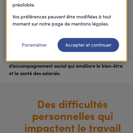
préalable.
Difficultés financières, aidance, séparation,
Vos préférences peuvent être modifiées à tout
maladie, épuisement psychologique… : les
moment sur notre page de mentions légales.
problèmes personnels s’invitent de plus en plus dans
la vie professionnelle. Pour les entreprises, la
question n’est plus de savoir s’ils ont un impact sur le
Paramétrer
Accepter et continuer
travail, mais comment accompagner les salariés.
Zoom sur Harmonie Service Social, un dispositif
d’accompagnement social qui améliore le bien-être
et la santé des salariés.
Des difficultés
personnelles qui
impactent le travail