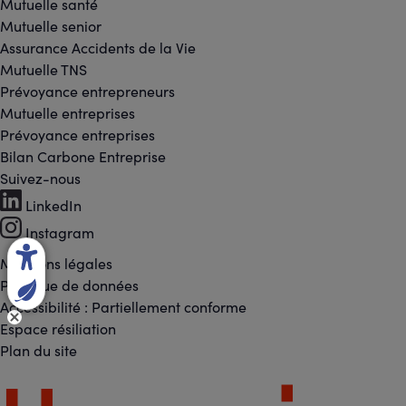
Mutuelle santé
Mutuelle senior
Assurance Accidents de la Vie
Mutuelle TNS
Prévoyance entrepreneurs
Mutuelle entreprises
Prévoyance entreprises
Bilan Carbone Entreprise
Suivez-nous
Footer
LinkedIn
-
Instagram
Réseaux
Mentions légales
Footer
Politique de données
sociaux
Accessibilité : Partiellement conforme
-
Espace résiliation
Liens
Plan du site
légaux