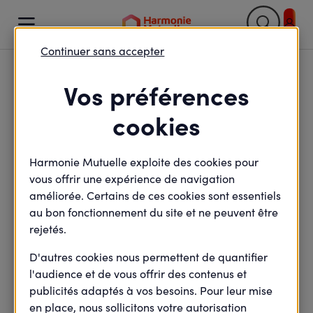

Continuer sans accepter
Retour

Vos préférences
Et si l’accompagnement
cookies
social devenait un levier
Harmonie Mutuelle exploite des cookies pour
de prévention en
vous offrir une expérience de navigation
entreprise ?
améliorée. Certains de ces cookies sont essentiels
au bon fonctionnement du site et ne peuvent être
rejetés.
D'autres cookies nous permettent de quantifier
minute(s) de lecture
2
min de lecture
l'audience et de vous offrir des contenus et
Mis à jour le
27 mai 2026
publicités adaptés à vos besoins. Pour leur mise
en place, nous sollicitons votre autorisation