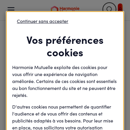

Continuer sans accepter
Retour

Vos préférences
10 labels RH pour attirer
cookies
et fidéliser les meilleurs
Harmonie Mutuelle exploite des cookies pour
talents
vous offrir une expérience de navigation
améliorée. Certains de ces cookies sont essentiels
au bon fonctionnement du site et ne peuvent être
rejetés.
minute(s) de lecture
2
min de lecture
Mis à jour le
1 avril 2025
D'autres cookies nous permettent de quantifier
l'audience et de vous offrir des contenus et
publicités adaptés à vos besoins. Pour leur mise
en place, nous sollicitons votre autorisation