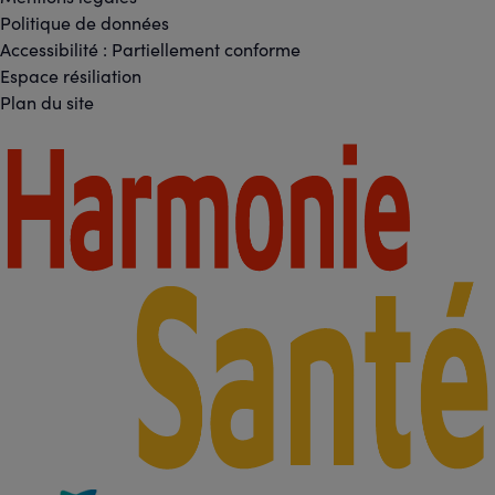
Réseaux
Footer
Politique de données
sociaux
Accessibilité : Partiellement conforme
-
Espace résiliation
Liens
Plan du site
légaux
Footer
-
Partenaires