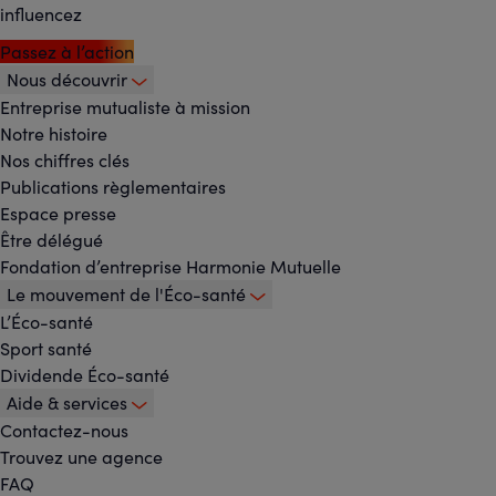
influencez
Passez à l’action
Nous découvrir
Footer
Entreprise mutualiste à mission
Notre histoire
-
Nos chiffres clés
Menu
Publications règlementaires
Espace presse
principal
Être délégué
Fondation d’entreprise Harmonie Mutuelle
Le mouvement de l'Éco-santé
L’Éco-santé
Sport santé
Dividende Éco-santé
Aide & services
Contactez-nous
Trouvez une agence
FAQ