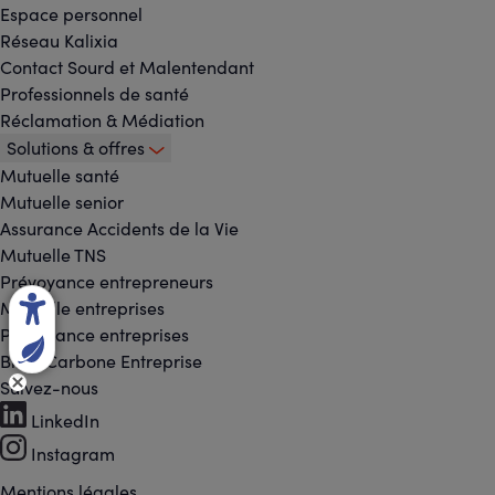
Espace personnel
Réseau Kalixia
Contact Sourd et Malentendant
Professionnels de santé
Réclamation & Médiation
Solutions & offres
Mutuelle santé
Mutuelle senior
Assurance Accidents de la Vie
Mutuelle TNS
Prévoyance entrepreneurs
Mutuelle entreprises
Prévoyance entreprises
Bilan Carbone Entreprise
Suivez-nous
Footer
LinkedIn
-
Instagram
Mentions légales