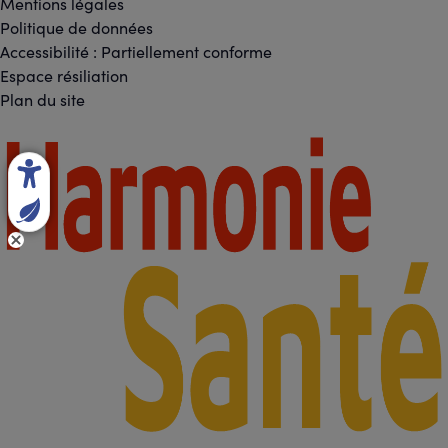
Réseaux
Mentions légales
Footer
Politique de données
sociaux
Accessibilité : Partiellement conforme
-
Espace résiliation
Liens
Plan du site
légaux
Footer
-
Partenaires