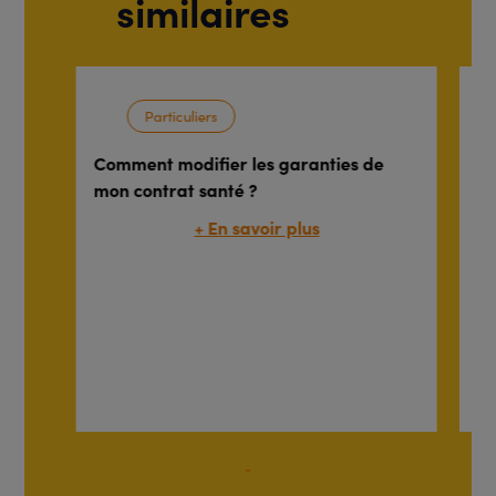
similaires
Particuliers
Comment modifier les garanties de
Co
mon contrat santé ?
ch
pr
+ En savoir plus