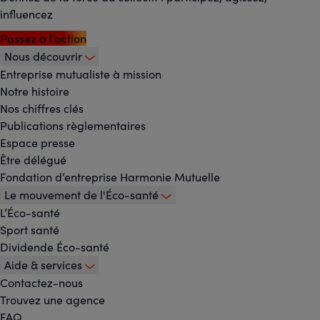
influencez
Passez à l’action
Nous découvrir
Footer
Entreprise mutualiste à mission
Notre histoire
-
Nos chiffres clés
Menu
Publications règlementaires
Espace presse
principal
Être délégué
Fondation d’entreprise Harmonie Mutuelle
Le mouvement de l'Éco-santé
L’Éco-santé
Sport santé
Dividende Éco-santé
Aide & services
Contactez-nous
Trouvez une agence
FAQ