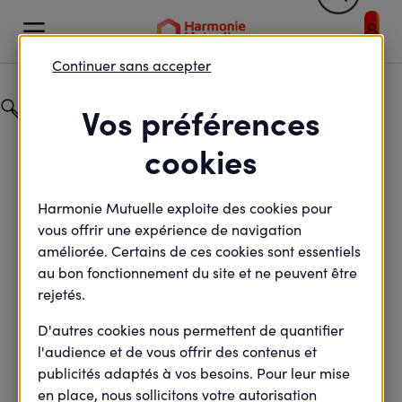

Votre profil et / ou votre sélection entraîne un rafraic
Continuer sans accepter
Catégorie
Vos préférences
Particuliers
cookies
Champ de recherche
Harmonie Mutuelle exploite des cookies pour
vous offrir une expérience de navigation
améliorée. Certains de ces cookies sont essentiels
au bon fonctionnement du site et ne peuvent être
Politique de données
rejetés.
D'autres cookies nous permettent de quantifier
l'audience et de vous offrir des contenus et
publicités adaptés à vos besoins. Pour leur mise
Retour
en place, nous sollicitons votre autorisation