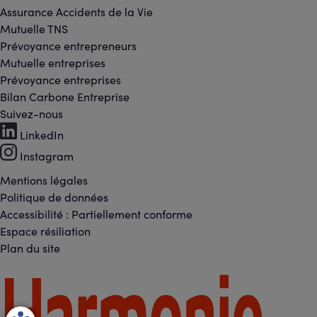
Assurance Accidents de la Vie
Mutuelle TNS
Prévoyance entrepreneurs
Mutuelle entreprises
Prévoyance entreprises
Bilan Carbone Entreprise
Suivez-nous
Footer
LinkedIn
-
Instagram
Réseaux
Mentions légales
Footer
Politique de données
sociaux
Accessibilité : Partiellement conforme
-
Espace résiliation
Liens
Plan du site
légaux
Footer