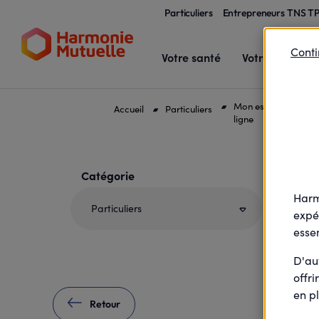
Particuliers
Entrepreneurs TNS T
Conti
Votre santé
Votre famille
Mon espace client et
Accueil
Particuliers
ligne
Votre profil et / ou votre sélection entraîne
Catégorie
Ch
Harm
Particuliers
expé
essen
D'au
offri
en pl
Retour