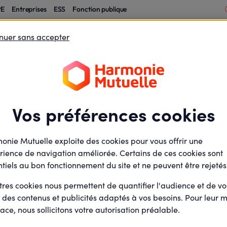
PE
Entreprises
ESS
Fonction publique
nuer sans accepter
Votre logement
Votre épargne
Vos étapes de vie
 services en
Carte Tiers payant et documents
Où trouver 
dématérialisés
espace pers
Vos préférences cookies
 un rafraichissement de la page
amp de recherche
onie Mutuelle exploite des cookies pour vous offrir une
rience de navigation améliorée. Certains de ces cookies sont
tiels au bon fonctionnement du site et ne peuvent être rejetés
tres cookies nous permettent de quantifier l'audience et de v
r des contenus et publicités adaptés à vos besoins. Pour leur m
Mon espace client et 
ace, nous sollicitons votre autorisation préalable.