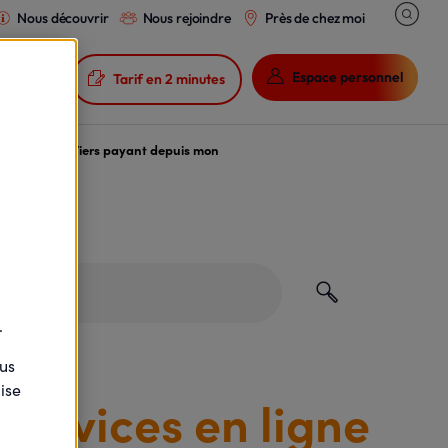
Nous découvrir
Nous rejoindre
Près de chez moi

Espace personnel

Tarif en 2 minutes
ma carte de Tiers payant depuis mon
o ?
.
ous
ise
services en ligne