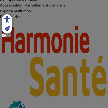
Footer
sociaux
Accessibilité : Partiellement conforme
-
Espace résiliation
Liens
Plan du site
légaux
Footer
-
Partenaires