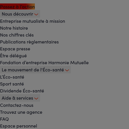
Passez à l’action
Nous découvrir
Footer
Entreprise mutualiste à mission
Notre histoire
-
Nos chiffres clés
Menu
Publications règlementaires
Espace presse
principal
Être délégué
Fondation d’entreprise Harmonie Mutuelle
Le mouvement de l'Éco-santé
L’Éco-santé
Sport santé
Dividende Éco-santé
Aide & services
Contactez-nous
Trouvez une agence
FAQ
Espace personnel