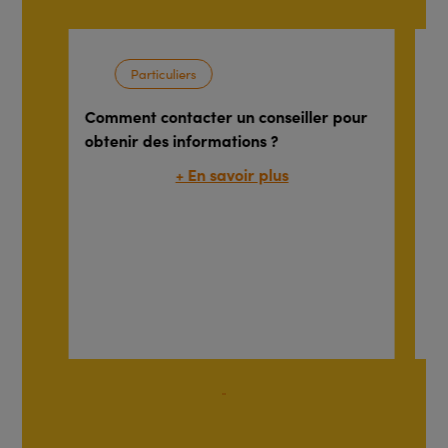
Particuliers
Comment contacter un conseiller pour
C
obtenir des informations ?
?
+ En savoir plus