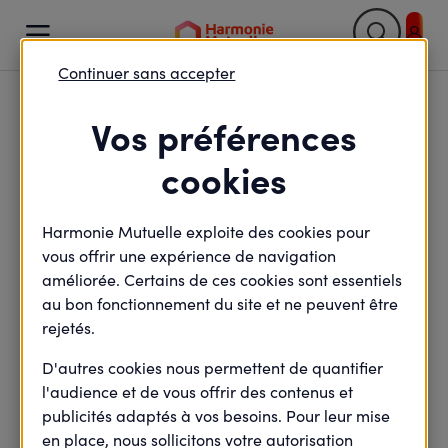

Continuer sans accepter
Retour

Vos préférences
Mutuelle à 18 ans : tout
cookies
ce que vous devez
Harmonie Mutuelle exploite des cookies pour
savoir !
vous offrir une expérience de navigation
améliorée. Certains de ces cookies sont essentiels
au bon fonctionnement du site et ne peuvent être
rejetés.
minute(s) de lecture
4
min de lecture
Mis à jour le
27 février 2025
D'autres cookies nous permettent de quantifier
l'audience et de vous offrir des contenus et
publicités adaptés à vos besoins. Pour leur mise
en place, nous sollicitons votre autorisation