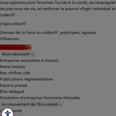
nous agissons pour favoriser l’accès à la santé, accompagner
les parcours de vie, et renforcer le pouvoir d’agir individuel et
collectif.
J’agis collectif
Donnez de la force au collectif : participez, agissez,
influencez
Passez à l’action
Nous découvrir
Footer
Entreprise mutualiste à mission
Notre histoire
-
Nos chiffres clés
Menu
Publications règlementaires
Espace presse
principal
Être délégué
Fondation d’entreprise Harmonie Mutuelle
Le mouvement de l'Éco-santé
L’Éco-santé