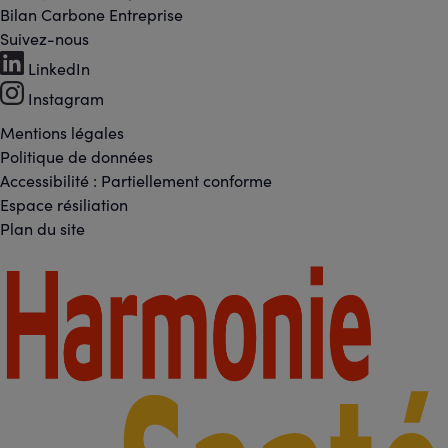
Bilan Carbone Entreprise
Suivez-nous
Footer
LinkedIn
-
Instagram
Réseaux
Mentions légales
Footer
Politique de données
sociaux
Accessibilité : Partiellement conforme
-
Espace résiliation
Liens
Plan du site
légaux
Footer
-
Partenaires