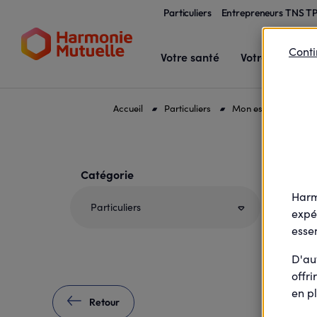
Particuliers
Entrepreneurs TNS T
Conti
Votre santé
Votre famille
Accueil
Particuliers
Mon espace client et
Votre profil et / ou votre sélection entraîne
Catégorie
Ch
Harm
Particuliers
expé
essen
D'au
offri
en pl
Retour