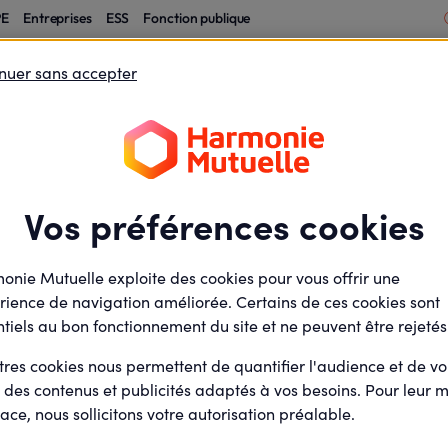
PE
Entreprises
ESS
Fonction publique
nuer sans accepter
Votre logement
Votre épargne
Vos étapes de vie
Comment accéder au service de 
 services en ligne
Téléconsultation
Vos préférences cookies
 un rafraichissement de la page
amp de recherche
onie Mutuelle exploite des cookies pour vous offrir une
rience de navigation améliorée. Certains de ces cookies sont
tiels au bon fonctionnement du site et ne peuvent être rejetés
tres cookies nous permettent de quantifier l'audience et de v
r des contenus et publicités adaptés à vos besoins. Pour leur m
Mon espace client et 
ace, nous sollicitons votre autorisation préalable.