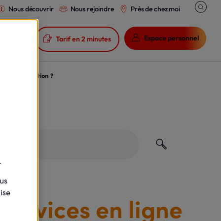
Nous découvrir
Nous rejoindre
Près de chez moi

Espace personnel

Tarif en 2 minutes
téléconsultation ?
.
ous
ise
services en ligne