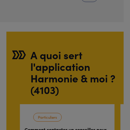
A quoi sert
l'application
Harmonie & moi ?
(4103)
Particuliers
Comment contacter un conseiller pour
C