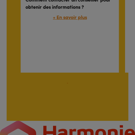
obtenir des informations ?
re
+ En savoir plus